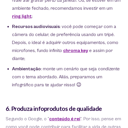
(vale até gravar perto da janela). Ou, se estiver em um
ambiente fechado, recomendamos investir em um
ring light
;
Recursos audiovisuais
: você pode começar com a
câmera do celular, de preferência usando um tripé.
Depois, o ideal é adquirir outros equipamentos, como
microfones, fundo infinito
chroma key
e assim por
diante;
Ambientação
: monte um cenário que seja condizente
com o tema abordado. Aliás, preparamos um
infográfico para te ajudar nisso! 😉
6. Produza infoprodutos de qualidade
Segundo o Google, o “
conteúdo é rei
”. Por isso, pense em
como você pode contribuir para facilitar a vida de outras