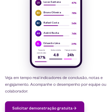
Lucas Santana
47%
LS
Bruno Oliveira
78%
BO
Rafael Costa
56%
RC
André Rocha
76%
AR
Eduardo Lima
39%
EL
Taxa de
Nota média
Tempo médio
conclusão
4.8
24h
87%
Veja em tempo real indicadores de conclusão, notas e
engajamento. Acompanhe o desempenho por equipe ou
colaborador.
Solicitar demonstração gratuita