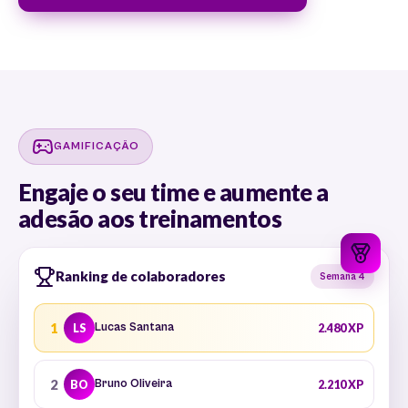
GAMIFICAÇÃO
Engaje o seu time e aumente a
adesão aos treinamentos
Ranking de colaboradores
Semana 4
1
Lucas Santana
LS
2.480 XP
2
Bruno Oliveira
BO
2.210 XP