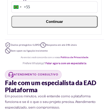
Dados protegidos (LGPD)
Resposta em até 24h úteis
Sem spam ou ligação insistente
Ao enviar, você concorda com a nossa
Política de Privacidade
.
Prefere WhatsApp?
Falar agora com um especialista
ATENDIMENTO CONSULTIVO
Fale com um especialista da EAD
Plataforma
Em poucos minutos, você entende como a plataforma
funciona e se é o que o seu projeto precisa. Atendimento
especializado, sem compromisso.