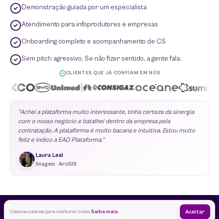
Demonstração guiada por um especialista
Atendimento para infoprodutores e empresas
Onboarding completo e acompanhamento de CS
Sem pitch agressivo. Se não fizer sentido, a gente fala.
CLIENTES QUE JÁ CONFIAM EM NÓS
“Achei a plataforma muito interessante, tinha certeza da sinergia
com o nosso negócio e batalhei dentro da empresa pela
contratação. A plataforma é muito bacana e intuitiva. Estou muito
feliz e indico a EAD Plataforma.”
Laura Leal
Imagem · ArcGIS
© 2026 EAD Plataforma. Todos os direitos reservados.
Usamos cookies para melhorar o site.
Saiba mais
.
Aceitar