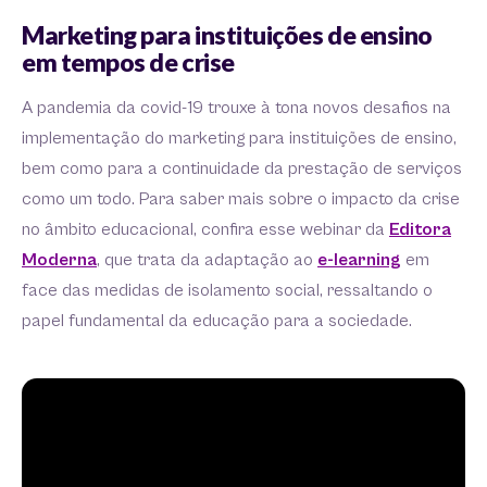
Marketing para instituições de ensino
em tempos de crise
A pandemia da covid-19 trouxe à tona novos desafios na
implementação do marketing para instituições de ensino,
bem como para a continuidade da prestação de serviços
como um todo. Para saber mais sobre o impacto da crise
no âmbito educacional, confira esse webinar da
Editora
Moderna
, que trata da adaptação ao
e-learning
em
face das medidas de isolamento social, ressaltando o
papel fundamental da educação para a sociedade.