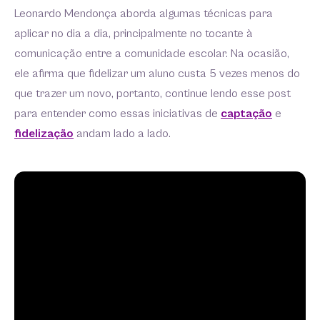
Leonardo Mendonça aborda algumas técnicas para
aplicar no dia a dia, principalmente no tocante à
comunicação entre a comunidade escolar. Na ocasião,
ele afirma que fidelizar um aluno custa 5 vezes menos do
que trazer um novo, portanto, continue lendo esse post
para entender como essas iniciativas de
captação
e
fidelização
andam lado a lado.