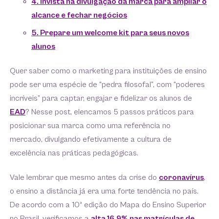
4. Invista na divulgação da marca para ampliar o
alcance e fechar negócios
5. Prepare um welcome kit para seus novos
alunos
Quer saber como o marketing para instituições de ensino
pode ser uma espécie de “pedra filosofal”, com “poderes
incríveis” para captar, engajar e fidelizar os alunos de
EAD
? Nesse post, elencamos 5 passos práticos para
posicionar sua marca como uma referência no
mercado, divulgando efetivamente a cultura de
excelência nas práticas pedagógicas.
Vale lembrar que mesmo antes da crise do
coronavírus
,
o ensino a distância já era uma forte tendência no país.
De acordo com a 10ª edição do Mapa do Ensino Superior
no Brasil, verificamos a
alta 16,9% nas matrículas de