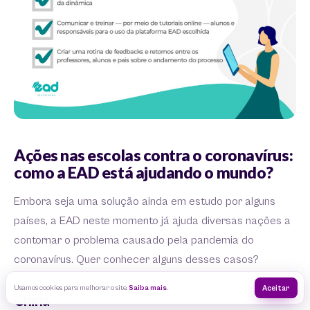
Ações nas escolas contra o coronavírus:
como a EAD está ajudando o mundo?
Embora seja uma solução ainda em estudo por alguns
países, a EAD neste momento já ajuda diversas nações a
contornar o problema causado pela pandemia do
coronavírus. Quer conhecer alguns desses casos?
Usamos cookies para melhorar o site.
Saiba mais
.
Aceitar
China