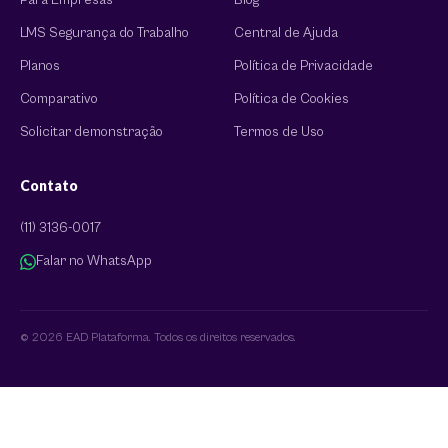
Para Empresas
Blog
LMS Segurança do Trabalho
Central de Ajuda
Planos
Política de Privacidade
Comparativo
Política de Cookies
Solicitar demonstração
Termos de Uso
Contato
(11) 3136-0017
Falar no WhatsApp
© 2026 EAD Plataforma. Todos os direitos reservados.