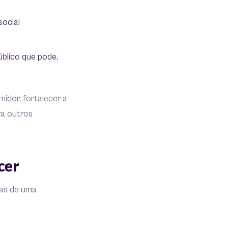
social
úblico que pode,
idor, fortalecer a
ra outros
cer
eas de uma