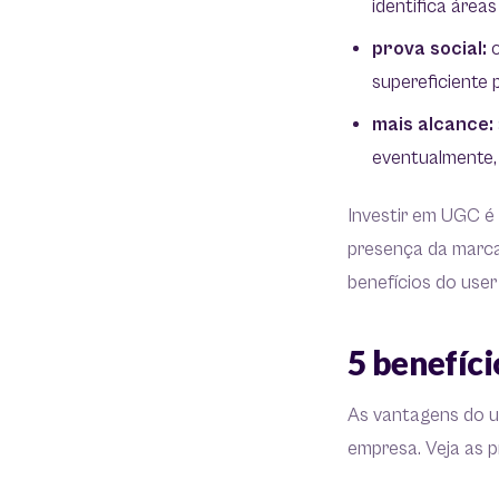
identifica área
prova social:
c
supereficiente 
mais alcance:
eventualmente, 
Investir em UGC é
presença da marca,
benefícios do user
5 benefíc
As vantagens do u
empresa. Veja as p