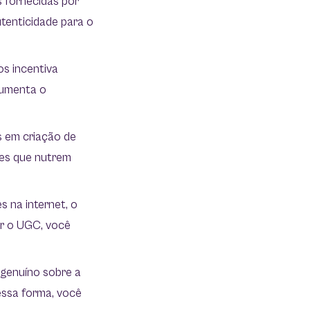
 fornecidas por
utenticidade para o
s incentiva
aumenta o
s em criação de
ntes que nutrem
 na internet, o
ar o UGC, você
;
genuíno sobre a
essa forma, você