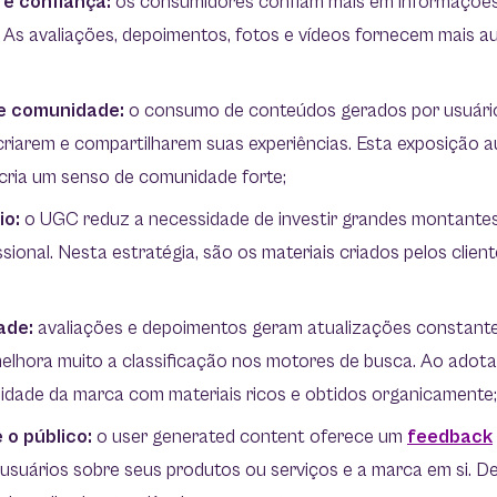
 e confiança:
os consumidores confiam mais em informações
. As avaliações, depoimentos, fotos e vídeos fornecem mais a
e comunidade:
o consumo de conteúdos gerados por usuário
criarem e compartilharem suas experiências. Esta exposição 
cria um senso de comunidade forte;
io:
o UGC reduz a necessidade de investir grandes montante
sional. Nesta estratégia, são os materiais criados pelos clie
ade:
avaliações e depoimentos geram atualizações constantes
 melhora muito a classificação nos motores de busca. Ao adot
ilidade da marca com materiais ricos e obtidos organicamente
 o público:
o user generated content oferece um
feedback
usuários sobre seus produtos ou serviços e a marca em si. D