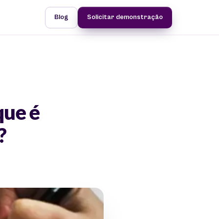
Blog
Solicitar demonstração
que é
?