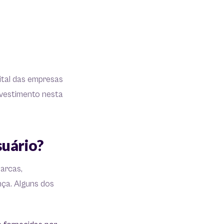
ital das empresas
nvestimento nesta
suário?
arcas,
nça. Alguns dos