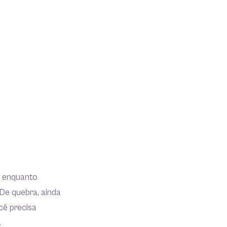
s, enquanto
De quebra, ainda
cê precisa
.