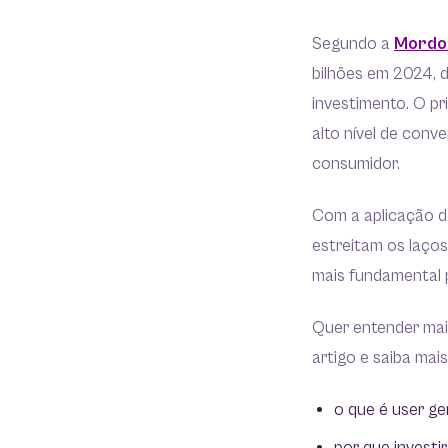
Segundo a
Mordor
bilhões em 2024, 
investimento. O pr
alto nível de con
consumidor.
Com a aplicação d
estreitam os laço
mais fundamental p
Quer entender mai
artigo e saiba mai
o que é user g