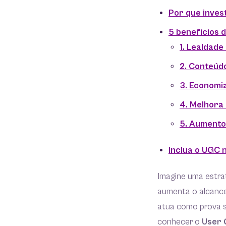
Por que inves
5 benefícios 
1. Lealdade
2. Conteúdo
3. Economi
4. Melhora 
5. Aumento
Inclua o UGC 
Imagine uma estrat
aumenta o alcance
atua como prova so
conhecer o
User 