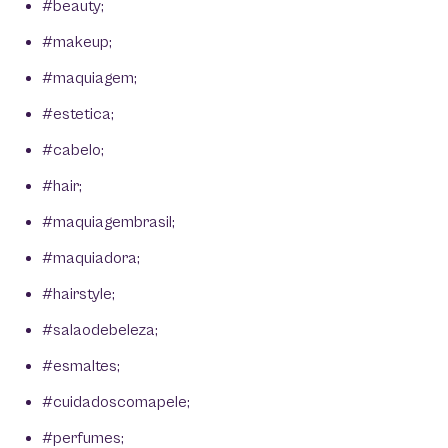
#beauty;
#makeup;
#maquiagem;
#estetica;
#cabelo;
#hair;
#maquiagembrasil;
#maquiadora;
#hairstyle;
#salaodebeleza;
#esmaltes;
#cuidadoscomapele;
#perfumes;