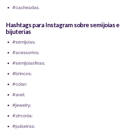
#cacheadas.
Hashtags para Instagram sobre semijoias e
bijuterias
#semijoias;
#acessorios;
#semijoiasfinas;
#brincos;
#colar;
#anel;
#jewelry;
#zirconia;
#pulseiras;