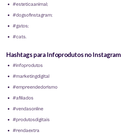
#esteticaanimal;
#dogsofinstagram;
#gatos;
#cats.
Hashtags para Infoprodutos no Instagram
#infoprodutos
#marketingdigital
#empreendedorismo
#afiliados
#vendasonline
#produtosdigitais
#rendaextra