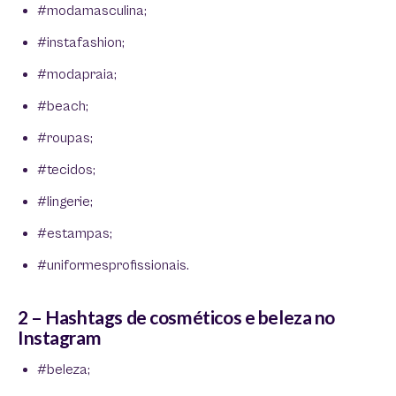
#modamasculina;
#instafashion;
#modapraia;
#beach;
#roupas;
#tecidos;
#lingerie;
#estampas;
#uniformesprofissionais.
2 – Hashtags de cosméticos e beleza no
Instagram
#beleza;