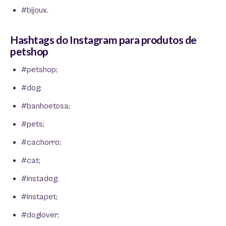
#bijoux.
Hashtags do Instagram para produtos de
petshop
#petshop;
#dog;
#banhoetosa;
#pets;
#cachorro;
#cat;
#instadog;
#instapet;
#doglover;