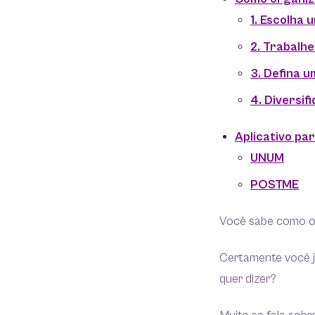
1. Escolha 
2. Trabalh
3. Defina u
4. Diversif
Aplicativo pa
UNUM
POSTME
Você sabe como or
Certamente você já
quer dizer?