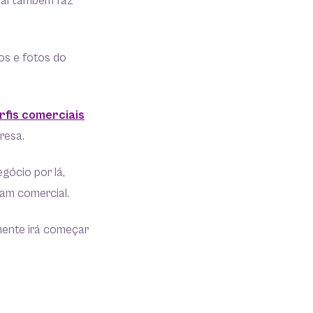
ual também faz
os e fotos do
rfis comerciais
resa.
gócio por lá,
ram comercial.
mente irá começar