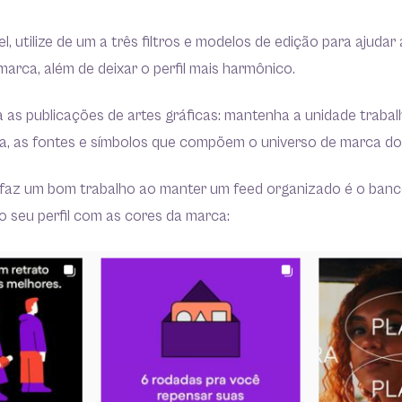
el, utilize de um a três filtros e modelos de edição para ajudar 
marca, além de deixar o perfil mais harmônico.
 as publicações de artes gráficas: mantenha a unidade traba
a, as fontes e símbolos que compõem o universo de marca do
az um bom trabalho ao manter um feed organizado é o banco
do seu perfil com as cores da marca: