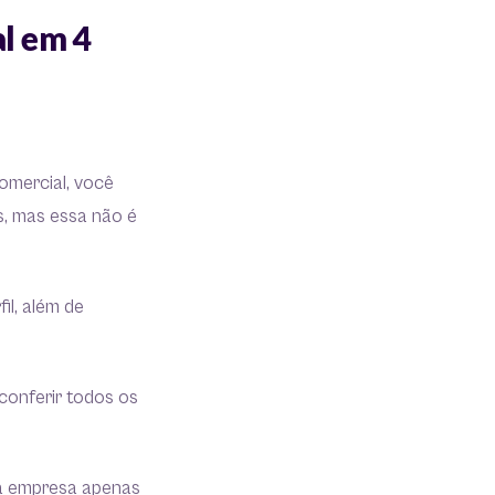
l em 4
omercial, você
s, mas essa não é
il, além de
conferir todos os
sua empresa apenas