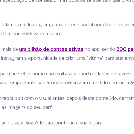
re a produção de conteúdo, mas poucos se atentam que o vis
.
 falamos em Instagram, a maior rede social com foco em víde
 tem que ser levado a sério.
o mais de
um bilhão de contas ativas
no app, sendo
200 pe
nstagram a oportunidade de criar uma “vitrine” para sua emp
 para perceber como são muitas as oportunidades de fazer ne
sso, é importante saber como organizar o feed do seu Instag
preocupou com o visual antes, depois deste conteúdo, certa
 as imagens do seu perfil.
 as nossas dicas? Então, continue a sua leitura!