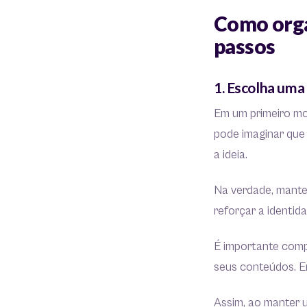
Como orga
passos
1. Escolha uma 
Em um primeiro mo
pode imaginar que 
a ideia.
Na verdade, manter
reforçar a identid
É importante compr
seus conteúdos. Em
Assim, ao manter u