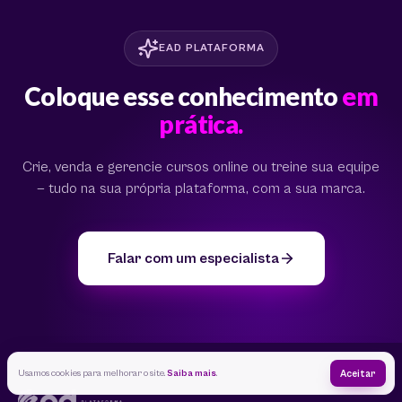
EAD PLATAFORMA
Coloque esse conhecimento
em
prática.
Crie, venda e gerencie cursos online ou treine sua equipe
— tudo na sua própria plataforma, com a sua marca.
Falar com um especialista
Usamos cookies para melhorar o site.
Saiba mais
.
Aceitar