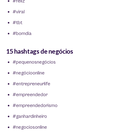
#feliz
#viral
#tbt
#bomdia
15 hashtags de negócios
#pequenosnegócios
#negócioonline
#entrepreneurlife
#empreendedor
#empreendedorismo
#ganhardinheiro
#negociosonline