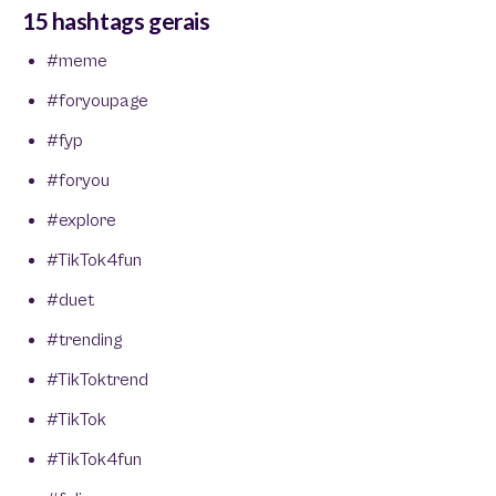
15 hashtags gerais
#meme
#foryoupage
#fyp
#foryou
#explore
#TikTok4fun
#duet
#trending
#TikToktrend
#TikTok
#TikTok4fun