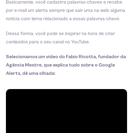
Basicamente, você cadastra palavras-chaves e recebe
por e-mail um alerta sempre que sair uma na web alguma
notícia com tema relacionado a essas palavras-chave.
Dessa forma, você pode se inspirar na hora de criar
conteúdos para o seu canal no YouTube.
Selecionamos um vídeo do Fabio Ricotta, fundador da
Agência Mestre, que explica tudo sobre o Google
Alerts, dê uma olhada: