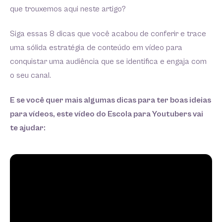
que trouxemos aqui neste artigo?
Siga essas 8 dicas que você acabou de conferir e trace
uma sólida estratégia de conteúdo em vídeo para
conquistar uma audiência que se identifica e engaja com
o seu canal.
E se você quer mais algumas dicas para ter boas ideias
para vídeos, este vídeo do Escola para Youtubers vai
te ajudar: