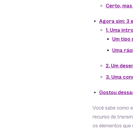
Certo, mas
Agora sim: 3 
1. Uma int
Um tipo
Uma ráp
2. Um dese
3. Uma con
Gostou dessas
Você sabe como el
recurso de transm
os elementos que