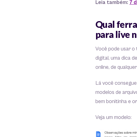
Leia também:
7 d
Qual ferr
para live 
Você pode usar o t
digital, uma dica d
online, de qualque
Lá você consegue c
modelos de arquivo
bem bonitinha e o
Veja um modelo: