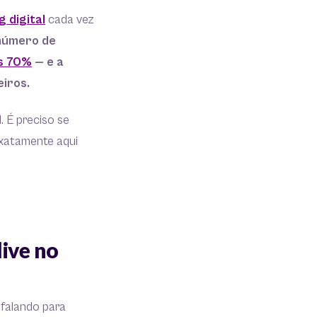
 digital
cada vez
número de
is 70%
— e a
eiros.
. É preciso se
 exatamente aqui
live no
 falando para