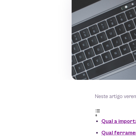
Neste artigo vere
Qual a import
Qual ferramen