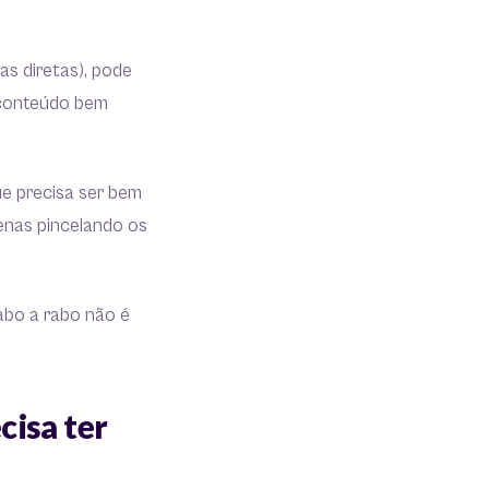
as diretas), pode
o conteúdo bem
ue precisa ser bem
penas pincelando os
abo a rabo não é
cisa ter