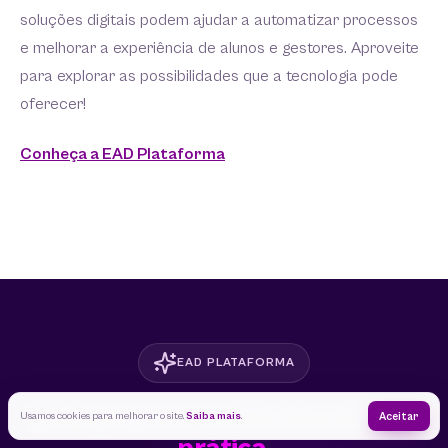
soluções digitais podem ajudar a automatizar processos
e melhorar a experiência de alunos e gestores. Aproveite
para explorar as possibilidades que a tecnologia pode
oferecer!
Conheça a EAD Plataforma
EAD PLATAFORMA
Coloque esse conhecimento
em
Usamos cookies para melhorar o site.
Saiba mais
.
Aceitar
prática.