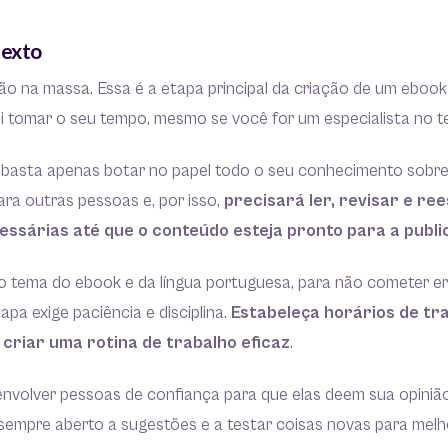
texto
o na massa. Essa é a etapa principal da criação de um ebook
ai tomar o seu tempo, mesmo se você for um especialista no t
 basta apenas botar no papel todo o seu conhecimento sobre
ra outras pessoas e, por isso,
precisará ler, revisar e r
ssárias até que o conteúdo esteja pronto para a publi
o tema do ebook e da língua portuguesa, para não cometer e
tapa exige paciência e disciplina.
Estabeleça horários de tr
criar uma rotina de trabalho eficaz
.
envolver pessoas de confiança para que elas deem sua opiniã
 sempre aberto a sugestões e a testar coisas novas para melho