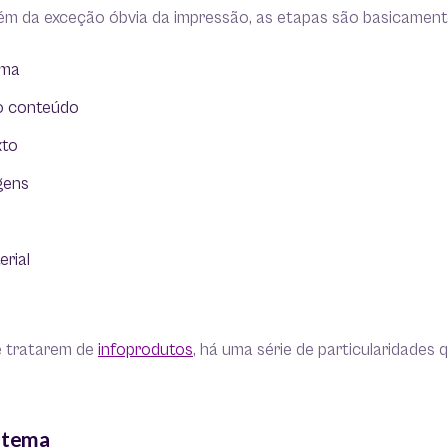
 Além da exceção óbvia da impressão, as etapas são basicamen
ema
o conteúdo
xto
gens
rial
e tratarem de
infoprodutos
, há uma série de particularidades
o tema