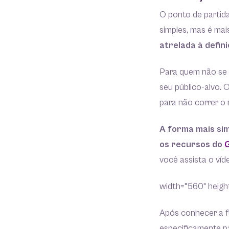
O ponto de partida
simples, mas é mai
atrelada à defin
Para quem não se l
seu público-alvo. 
para não correr o
A forma mais sim
os recursos do
G
você assista o víd
width="560" height
Após conhecer a f
especificamente pa