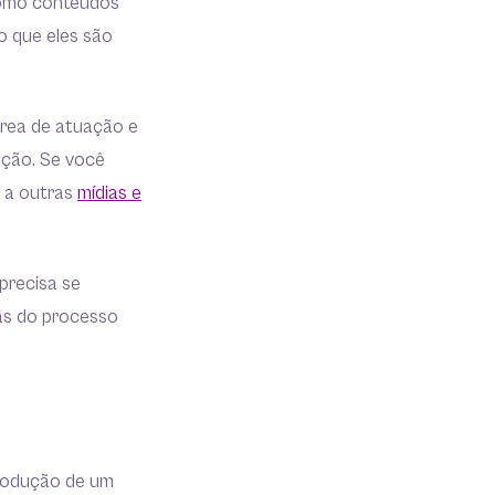
como conteúdos
o que eles são
área de atuação e
ação. Se você
o a outras
mídias e
precisa se
as do processo
produção de um