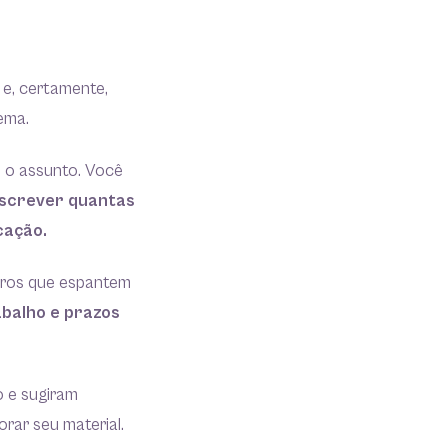
 e, certamente,
ema.
 o assunto. Você
eescrever quantas
cação.
rros que espantem
abalho e prazos
o e sugiram
rar seu material.