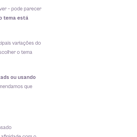
ever – pode parecer
o tema está
cipais variações do
escolher o tema
eads ou usando
omendamos que
nsado
 afinidade com o