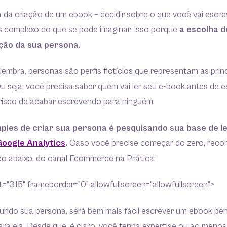
 da criação de um ebook – decidir sobre o que você vai escr
s complexo do que se pode imaginar. Isso porque
a escolha d
ição da sua persona
.
embra, personas são perfis fictícios que representam as prin
Ou seja, você precisa saber quem vai ler seu e-book antes de 
 risco de acabar escrevendo para ninguém.
ples de criar sua persona é pesquisando sua base de l
oogle Analytics
.
Caso você precise começar do zero, rec
eo abaixo, do canal Ecommerce na Prática:
="315" frameborder="0" allowfullscreen="allowfullscreen">
undo sua persona, será bem mais fácil escrever um ebook pe
ra ela. Desde que, é claro, você tenha expertise ou ao menos