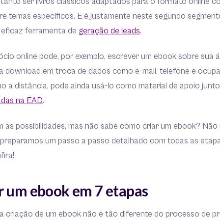
anto ser livros clássicos adaptados para o formato online 
bre temas específicos. E é justamente neste segundo segment
eficaz ferramenta de
geração de leads
.
io online pode, por exemplo, escrever um ebook sobre sua 
ara download em troca de dados como e-mail, telefone e ocup
o a distância, pode ainda usá-lo como material de apoio junt
zadas na EAD
.
 as possibilidades, mas não sabe como criar um ebook? Não 
 preparamos um passo a passo detalhado com todas as etap
fira!
r um ebook em 7 etapas
a criação de um ebook não é tão diferente do processo de 