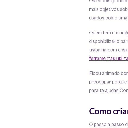
Os ebooks podem t
mais objetivos so
usados como uma 
Quem tem um negóc
disponibilizá-lo p
trabalha com ensin
ferramentas utili
Ficou animado com
preocupar porque
para te ajudar. Con
Como cria
O passo a passo d