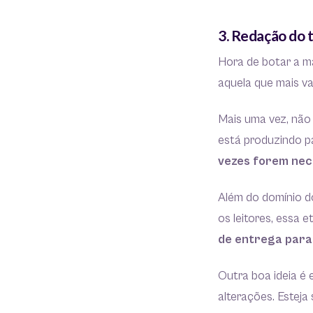
3. Redação do 
Hora de botar a mã
aquela que mais v
Mais uma vez, não
está produzindo pa
vezes forem nece
Além do domínio d
os leitores, essa e
de entrega para 
Outra boa ideia é 
alterações. Esteja