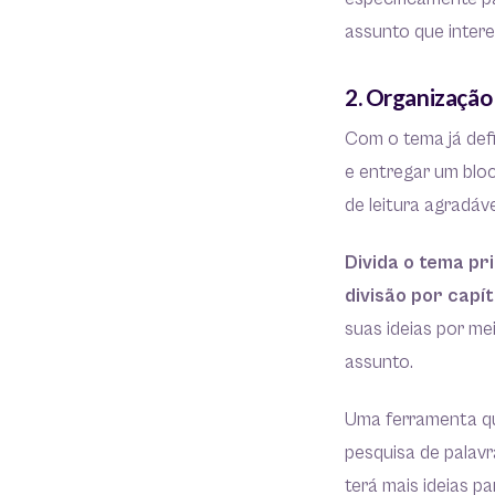
assunto que intere
2. Organização
Com o tema já defi
e entregar um blo
de leitura agradáve
Divida o tema pr
divisão por capít
suas ideias por me
assunto.
Uma ferramenta qu
pesquisa de palav
terá mais ideias p