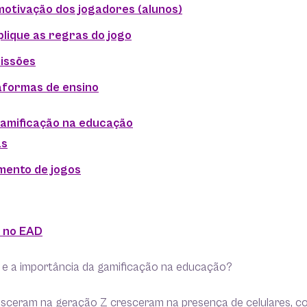
motivação dos jogadores (alunos)
plique as regras do jogo
missões
taformas de ensino
gamificação na educação
as
mento de jogos
o no EAD
 e a importância da gamificação na educação?
sceram na geração Z cresceram na presença de celulares, c