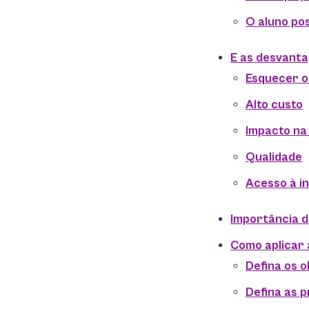
O aluno po
E as desvanta
Esquecer o
Alto custo
Impacto na
Qualidade
Acesso à i
Importância d
Como aplicar 
Defina os o
Defina as 