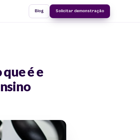
Blog
Solicitar demonstração
 que é e
ensino