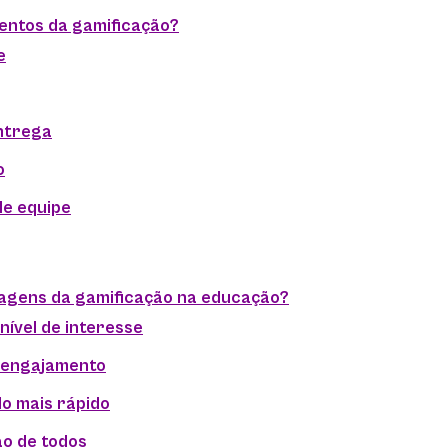
entos da gamificação?
e
ntrega
o
e equipe
agens da gamificação na educação?
nível de interesse
 engajamento
o mais rápido
ão de todos