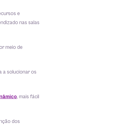
recursos e
endizado nas salas
or meio de
a a solucionar os
inâmico
, mais fácil
enção dos