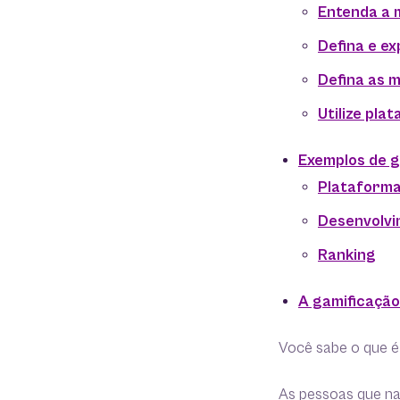
Entenda a 
Defina e ex
Defina as 
Utilize pla
Exemplos de 
Plataform
Desenvolvi
Ranking
A gamificaçã
Você sabe o que é
As pessoas que na