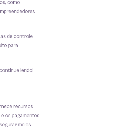
ios, como
s empreendedores
tas de controle
uito para
continue lendo!
ornece recursos
o e os pagamentos
ssegurar meios