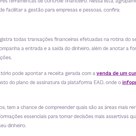
res ferramentas de controle financeiro. Nessa lista, agrupam
e facilitar a gestão para empresas e pessoas, confira:
egistra todas transações financeiras efetuadas na rotina do s
panha a entrada e a saída do dinheiro, além de anotar a fon
ções.
latório pode apontar a receita gerada com a
venda de um cur
usto do plano de assinatura da plataforma EAD, onde o
infop
os, tem a chance de compreender quais são as áreas mais ren
formações essenciais para tomar decisões mais assertivas qu
eu dinheiro.