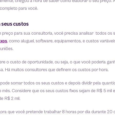
etamente, chegou a hora de saber como elaborar o seu preço.
completo para você.
 seus custos
m preço para sua consultoria, você precisa analisar todos os 
ixos
, como aluguel, software, equipamentos, e custos variáve
uniões.
ere o custo de oportunidade, ou seja, o que você poderia gan
a. Há muitos consultores que definem os custos por hora.
pode somar todos os seus custos e depois dividir pela quant
o mês. Considere que os seus custos fixos sejam de R$ 5 mil 
de R$ 2 mil.
ora que você pretende trabalhar 8 horas por dia durante 20 d