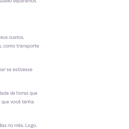
 Abaixo separamos
seus custos,
is, como transporte
har se estivesse
idade de horas que
e que você tenha
ias no mês. Logo,