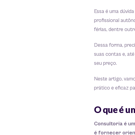
Essa é uma dúvida 
profissional autôn
férias, dentre outr
Dessa forma, prec
suas contas e, at
seu preço.
Neste artigo, vam
prático e eficaz p
O que é u
Consultoria é um
é fornecer orie