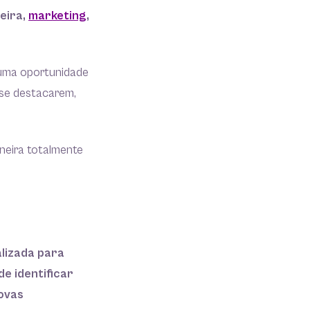
ceira,
marketing
,
a uma oportunidade
 se destacarem,
aneira totalmente
alizada para
de identificar
novas