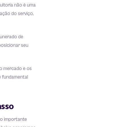
ultoria não é uma
ação do serviço,
munerado de
posicionar seu
no mercado e os
é fundamental
asso
tão importante