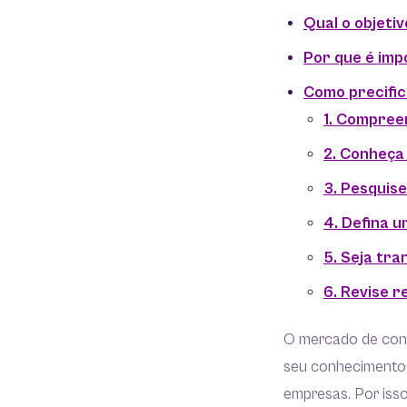
Qual o objetiv
Por que é imp
Como precific
1. Compree
2. Conheça
3. Pesquis
4. Defina u
5. Seja tra
6. Revise 
O mercado de consu
seu conhecimento 
empresas. Por iss