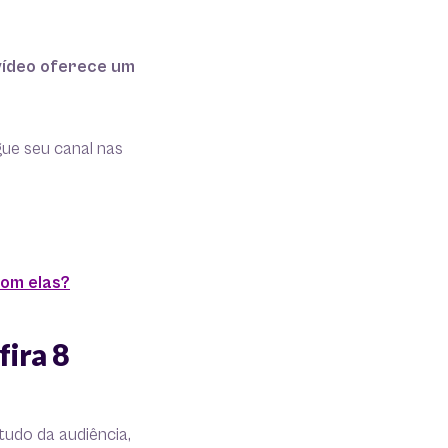
vídeo oferece um
gue seu canal nas
com elas?
fira 8
tudo da audiência,