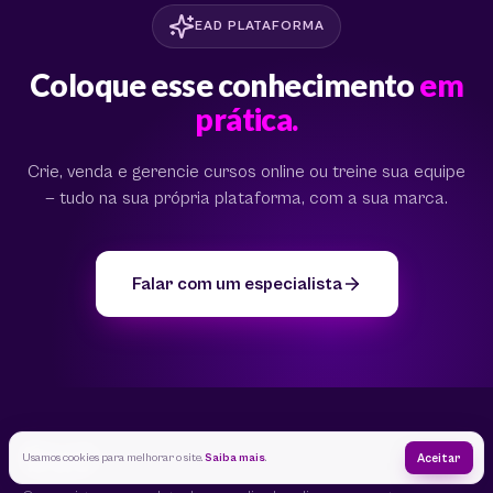
EAD PLATAFORMA
Coloque esse conhecimento
em
prática.
Crie, venda e gerencie cursos online ou treine sua equipe
— tudo na sua própria plataforma, com a sua marca.
Falar com um especialista
Usamos cookies para melhorar o site.
Saiba mais
.
Aceitar