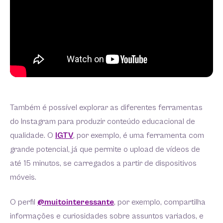
Também é possível explorar as diferentes ferramentas
do Instagram para produzir conteúdo educacional de
qualidade. O
IGTV
, por exemplo, é uma ferramenta com
grande potencial, já que permite o upload de vídeos de
até 15 minutos, se carregados a partir de dispositivos
móveis.
O perfil
@muitointeressante
, por exemplo, compartilha
informações e curiosidades sobre assuntos variados, e