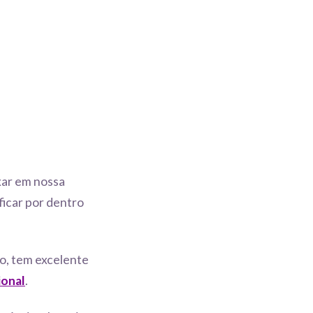
xar em nossa
ficar por dentro
o, tem excelente
ional
.