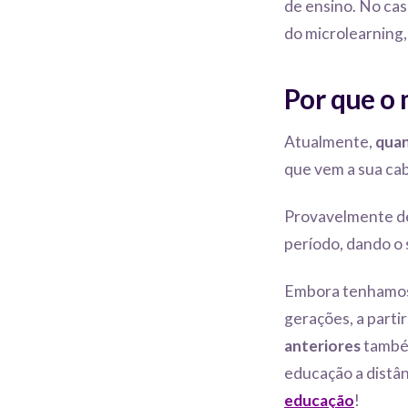
de ensino. No cas
do microlearning
Por que o 
Atualmente,
quan
que vem a sua ca
Provavelmente d
período, dando o 
Embora tenhamos 
gerações, a parti
anteriores
também
educação a distân
educação
!