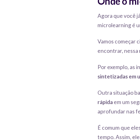
Onde o mic
Agora que você já
microlearning é 
Vamos começar c
encontrar, nessa 
Por exemplo, as i
sintetizadas em 
Outra situação b
rápida
em um seg
aprofundar nas f
É comum que ele
tempo. Assim, ele