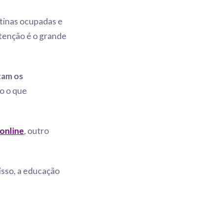
otinas ocupadas e
tenção é o grande
zam os
do o que
 online
, outro
isso, a educação