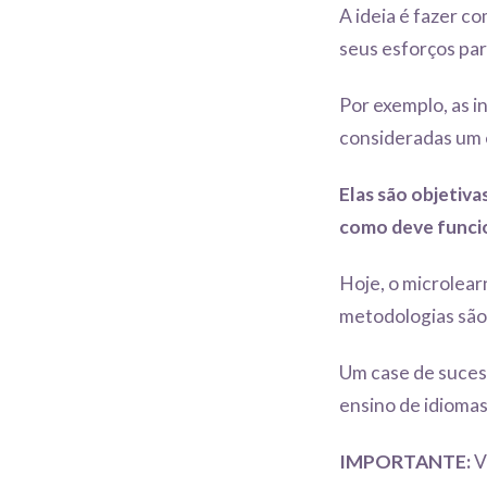
A ideia é fazer 
seus esforços par
Por exemplo, as 
consideradas um 
Elas são objetiv
como deve funci
Hoje, o microlear
metodologias são
Um case de suces
ensino de idiomas
IMPORTANTE:
V