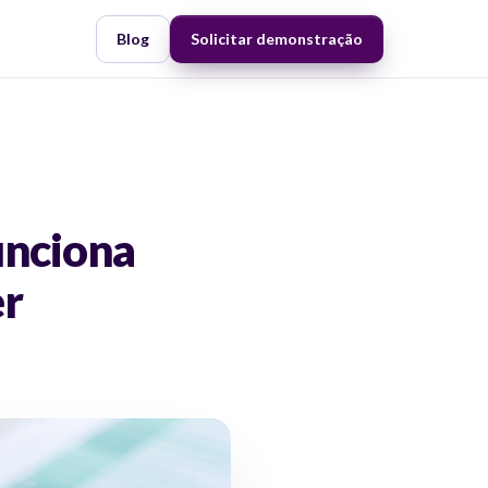
Blog
Solicitar demonstração
unciona
er