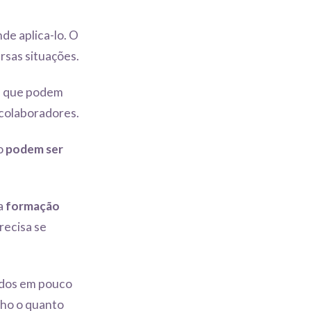
de aplica-lo. O
rsas situações.
, que podem
 colaboradores.
io
podem ser
a
formação
recisa se
ídos em pouco
lho o quanto