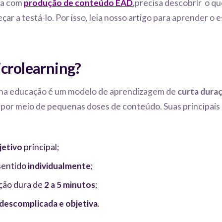
ha com
produção de conteúdo
EAD
,
precisa descobrir o qu
ar a testá-lo. Por isso, leia nosso artigo para aprender o 
icrolearning?
na educação é um modelo de aprendizagem de
curta dura
por meio de pequenas doses de conteúdo. Suas principais 
jetivo
principal;
sentido
individualmente
;
ção dura de
2 a 5 minutos
;
descomplicada e objetiva
.