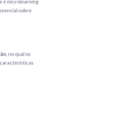
e é microlearning
essencial sobre
ção
, no qual os
características