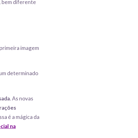
, bem diferente
a primeira imagem
e um determinado
sada
. As novas
rações
sa é a mágica da
cial na