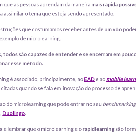
com que as pessoas aprendam da maneira
mais rápida possív
a assimilar o tema que esteja sendo apresentado.
instruções que costumamos receber
antes de um vôo
pode
exemplo de microlearning.
as, todos são capazes de entender e se encerram em pouco
onar esse método.
ning é associado, principalmente, ao
EAD
e ao
mobile learn
 citadas quando se fala em inovação do processo de apre
so do microlearning que pode entrar no seu
benchmarking
,
Duolingo
.
ale lembrar que o microlearning e o
rapidlearning
são form