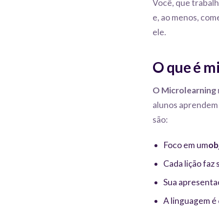
Você, que trabal
e, ao menos, começ
ele.
O que é m
O Microlearning
alunos aprendem 
são:
Foco em um
ob
Cada lição faz 
Sua apresenta
A linguagem é