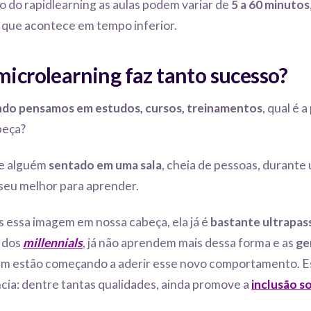
o do rapidlearning as aulas podem variar de
5 a 60 minutos
, que acontece em tempo inferior.
microlearning faz tanto sucesso?
do pensamos em estudos, cursos, treinamentos
, qual é 
beça?
e alguém
sentado em uma sala
, cheia de pessoas, durant
seu melhor para aprender.
essa imagem em nossa cabeça, ela já é
bastante ultrapas
r dos
millennials
, já não aprendem mais dessa forma e as
ge
 estão começando a aderir esse novo comportamento. Es
cia: dentre tantas qualidades, ainda promove a
inclusão so