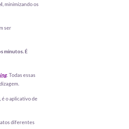
el
, minimizando os
m ser
s minutos. É
ing
. Todas essas
ndizagem.
, é o aplicativo de
atos diferentes