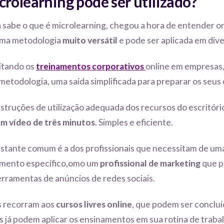
rolearning pode ser utilizado?
 sabe o que é microlearning, chegou a hora de entender on
uma metodologia
muito versátil
e pode ser aplicada em dive
itando os
treinamentos corporativos
online em empresas
metodologia, uma saída simplificada para preparar os seus
nstruções de utilização adequada dos recursos do escritór
um vídeo de três minutos
. Simples e eficiente.
astante comum é a dos profissionais que necessitam de um
mento específico,omo um
profissional de marketing
que p
erramentas de anúncios de redes sociais.
s recorram aos
cursos livres online
, que podem ser conclu
s já podem aplicar os ensinamentos em sua rotina de traba