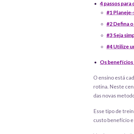
4 passos para 
#1 Planeje-
#2 Defina 
#3 Seja sim
#4 Utilize 
Os benefícios
O ensino está cad
rotina. Neste cen
das novas metodo
Esse tipo de trei
custo benefício e