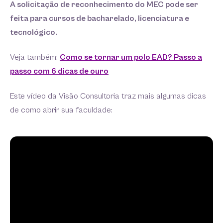
A solicitação de reconhecimento do MEC pode ser
feita para cursos de bacharelado, licenciatura e
tecnológico.
Veja também:
Como se tornar um polo EAD? Passo a
passo com 6 dicas de ouro
Este vídeo da Visão Consultoria traz mais algumas dicas
de como abrir sua faculdade: