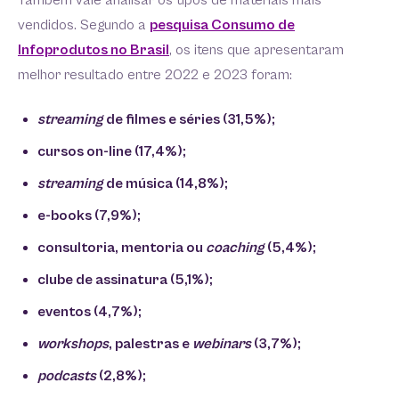
Também vale analisar os tipos de materiais mais
vendidos. Segundo a
pesquisa Consumo de
Infoprodutos no Brasil
, os itens que apresentaram
melhor resultado entre 2022 e 2023 foram:
streaming
de filmes e séries (31,5%);
cursos on-line (17,4%);
streaming
de música (14,8%);
e-books (7,9%);
consultoria, mentoria ou
coaching
(5,4%);
clube de assinatura (5,1%);
eventos (4,7%);
workshops
, palestras e
webinars
(3,7%);
podcasts
(2,8%);