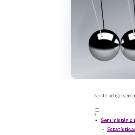
Neste artigo vere
Sem mistério n
Estatística