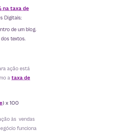
 na taxa de
 Digitais;
ntro de um blog.
dos textos.
ara ação está
omo a
taxa de
e
) x 100
lação às vendas
negócio funciona