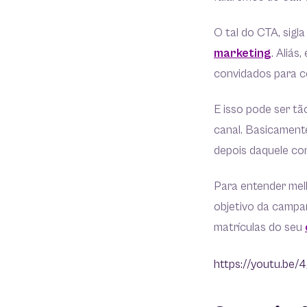
O tal do CTA, sig
marketing
. Aliá
convidados para ce
E isso pode ser tã
canal. Basicament
depois daquele co
Para entender mel
objetivo da campa
matrículas do seu
https://youtu.be