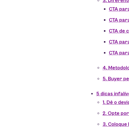
3. Diferent
CTA para
CTA par
CTA de 
CTA para
CTA para
4. Metodol
5. Buyer p
5 dicas infalí
1. Dê o dev
2. Opte po
3. Coloque