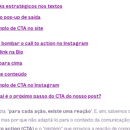
inks estratégicos nos textos
o pop-up de saída
plo de CTA no site
 bombar o call to action no Instagram
 link na Bio
 para cima
te conteúdo
mplo de CTA no Instagram
al é o próximo passo do CTA do nosso post?
ia: “
para cada ação, existe uma reação
”. E, sim, sabemos
a, mas por que não adaptá-lo para o contexto da comunicação
to action (CTA)
e o “mistério” que provoca a reação de comp