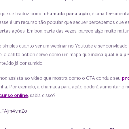
la que se traduz como
chamada para ação
, é uma ferrament
s, esse é um recurso tão popular que sequer percebemos que 
rtas ações. Em boa parte das vezes, parece algo muito natur
o simples quanto ver um webinar no Youtube e ser convidado 
e, o call to action serve como um mapa que indica
qual é o p
nteúdo já consumido.
hor, assista ao vídeo que mostra como o CTA conduz seu
pr
nha. Por exemplo, a chamada para ação poderá aumentar o 
curso online
, sabia disso?
/4_FAjm4vmZo