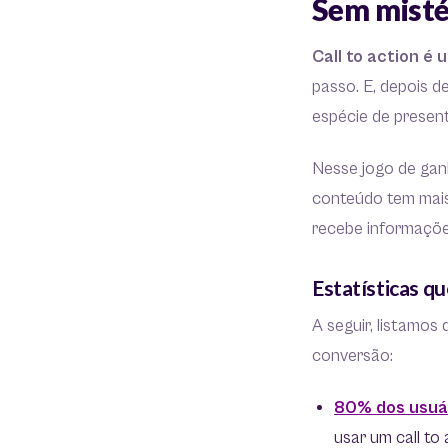
Sem mistér
Call to action é
passo. E, depois d
espécie de presen
Nesse jogo de gan
conteúdo tem mais
recebe informações
Estatísticas qu
A seguir, listamo
conversão:
80% dos usuá
usar um call to