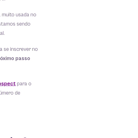
a muito usada no
estamos sendo
al.
a se inscrever no
róximo passo
ospect
para o
número de