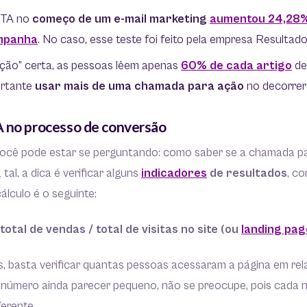
CTA no
começo de um e-mail marketing
aumentou 24,28%
ampanha
. No caso, esse teste foi feito pela empresa Resultados
ção” certa, as pessoas lêem apenas
60% de cada artigo
de
ortante
usar mais de uma chamada para ação
no decorrer 
 no processo de conversão
ocê pode estar se perguntando: como saber se a chamada p
al, a dica é verificar alguns
indicadores
de resultados
, c
cálculo é o seguinte:
otal de vendas / total de visitas no site (ou
landing pag
s, basta verificar quantas pessoas acessaram a página em re
 o número ainda parecer pequeno, não se preocupe, pois cada 
ferente.