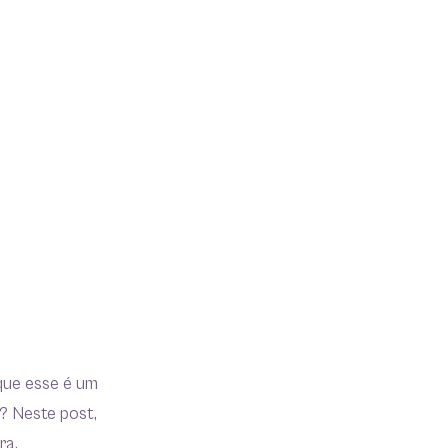
 que esse é um
? Neste post,
ra.