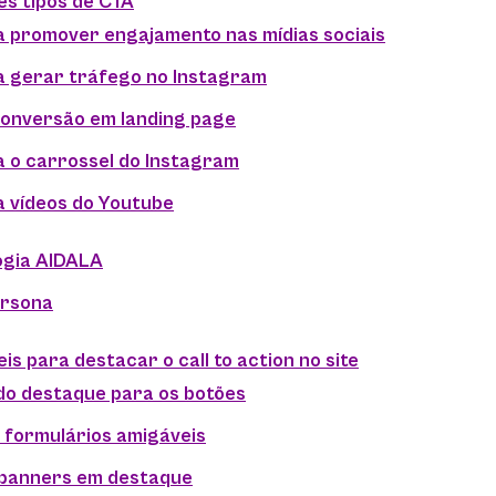
es tipos de CTA
 promover engajamento nas mídias sociais
a gerar tráfego no Instagram
conversão em landing page
 o carrossel do Instagram
 vídeos do Youtube
ogia AIDALA
ersona
veis para destacar o call to action no site
ido destaque para os botões
r formulários amigáveis
 banners em destaque