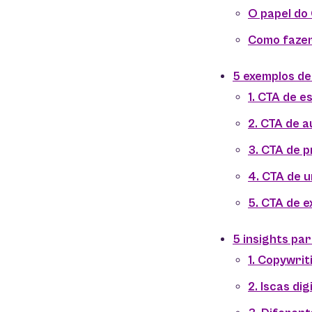
O papel do
Como fazer 
5 exemplos de
1. CTA de e
2. CTA de 
3. CTA de p
4. CTA de 
5. CTA de e
5 insights par
1. Copywrit
2. Iscas dig