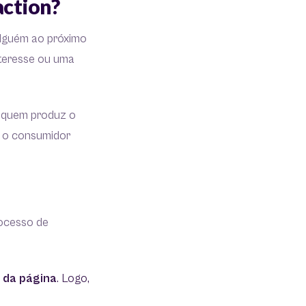
 action?
 alguém ao próximo
nteresse ou uma
, quem produz o
á o consumidor
rocesso de
 da página
. Logo,