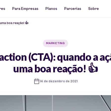
res
Para Empresas
Planos
Parcerias
Sobre
 uma boa reação! 👍
MARKETING
 action (CTA): quando a a
uma boa reação! 👍
14 de dezembro de 2021