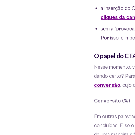
a inserção do 
cliques da c
sem a “provoca
Por isso, é imp
O papel do CTA
Nesse momento, v
dando certo? Para t
conversão
, cujo 
Conversão (%) = t
Em outras palavra
concluídas. E, se
de uma maneira di