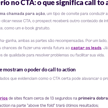
io no CTA: o que significa call to
 uma chamada para ação
, um tipo de convite para conduzir
e clicar nesse CTA, o prospect receberá outro conteúdo de i
te, como um e-book gratuito.
ha-ganha, ambas as partes são recompensadas. Por um lado
 chances de fazer uma venda futura ao
captar os leads
. J
 de qualidade para resolver problemas ou facilitar sua vida.
e mostram o poder do call to action
s dados que evidenciam como o CTA certa pode alavancar o p
rios
de sites ficam cerca de 13 segundos na
primeira dobra
 action na parte “above the fold” trará ótimos resultados;