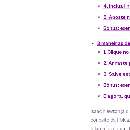
4. Inclua l
5. Aposte n
Bônus: exem
3 maneiras de
1. Clique no
2. Arraste
3. Salve es
Bônus: exe
E agora, qu
Isaac Newton já diz
conceito da Físic
falaremos do
call 