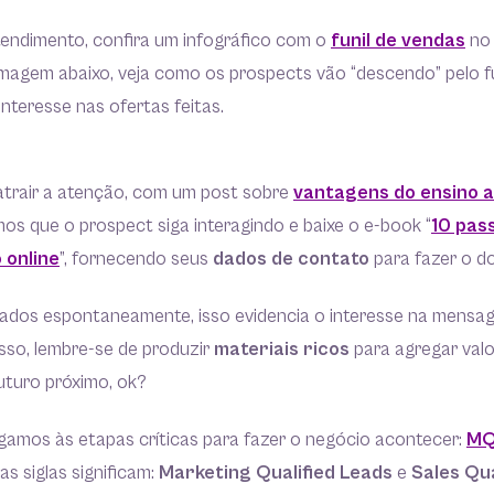
ntendimento, confira um infográfico com o
funil de vendas
no 
imagem abaixo, veja como os prospects vão “descendo” pelo f
nteresse nas ofertas feitas.
 atrair a atenção, com um post sobre
vantagens do ensino a
os que o prospect siga interagindo e baixe o e-book “
10 pas
 online
”, fornecendo seus
dados de contato
para fazer o d
ados espontaneamente, isso evidencia o interesse na mensa
isso, lembre-se de produzir
materiais ricos
para agregar valo
uturo próximo, ok?
gamos às etapas críticas para fazer o negócio acontecer:
MQ
s siglas significam:
Marketing Qualified Leads
e
Sales Qua