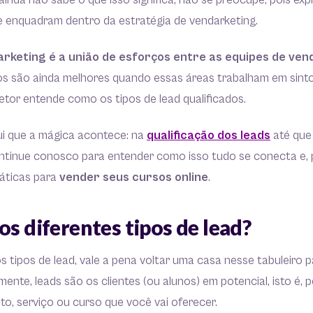
ê ainda não sabe o que isso significa, não se preocupe, pois e
e enquadram dentro da estratégia de vendarketing.
rketing é a união de esforços entre as equipes de ven
dos são ainda melhores quando essas áreas trabalham em sinto
etor entende como os tipos de lead qualificados.
ui que a mágica acontece: na
qualificação dos leads
até que
ontinue conosco para entender como isso tudo se conecta e, 
áticas para
vender seus cursos online
.
os diferentes tipos de lead?
s tipos de lead, vale a pena voltar uma casa nesse tabuleiro p
mente, leads são os clientes (ou alunos) em potencial, isto é,
to, serviço ou curso que você vai oferecer.