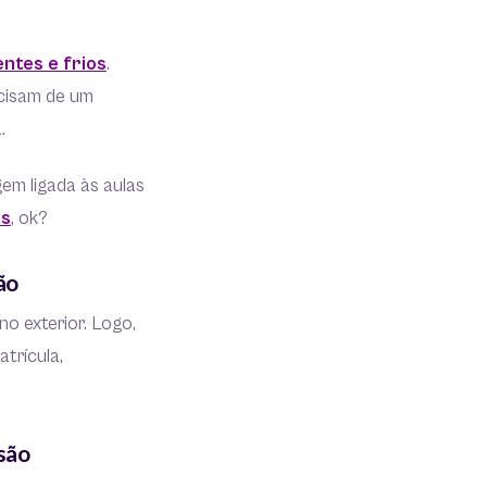
ntes e frios
.
ecisam de um
.
em ligada às aulas
ês
, ok?
ão
no exterior. Logo,
trícula,
isão