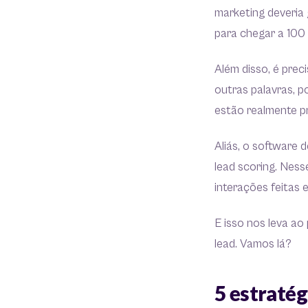
marketing deveria 
para chegar a 100
Além disso, é prec
outras palavras, p
estão realmente pr
Aliás, o software 
lead scoring. Nes
interações feitas 
E isso nos leva ao
lead. Vamos lá?
5 estratég