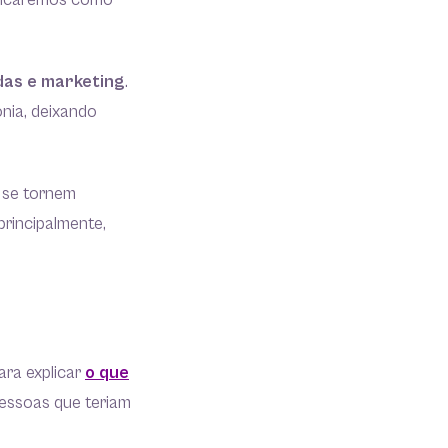
xplicaremos como
das e marketing
.
nia, deixando
 se tornem
principalmente,
ara explicar
o que
 pessoas que teriam