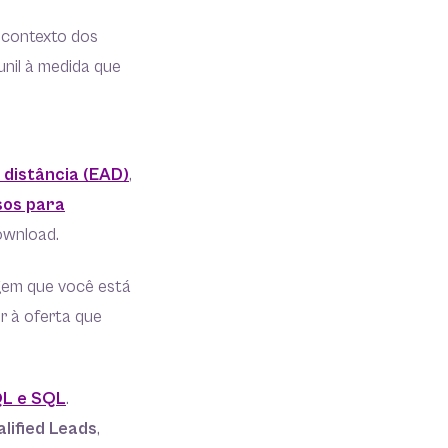
contexto dos
unil à medida que
 distância (EAD)
,
sos para
ownload.
gem que você está
r à oferta que
L e SQL
.
lified Leads
,