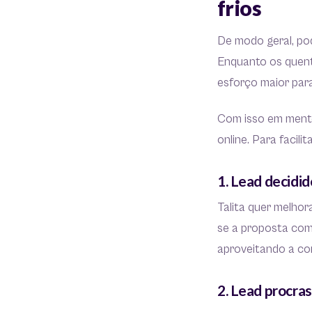
frios
De modo geral, po
Enquanto os quent
esforço maior para
Com isso em mente,
online. Para faci
1. Lead decidid
Talita quer melhor
se a proposta come
aproveitando a con
2. Lead procras