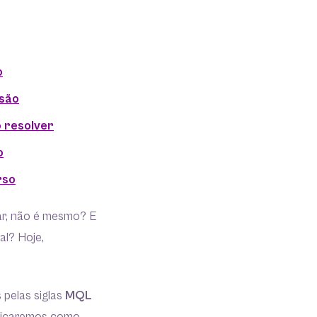
o
isão
o resolver
o
rso
rar, não é mesmo? E
al? Hoje,
pelas siglas
MQL