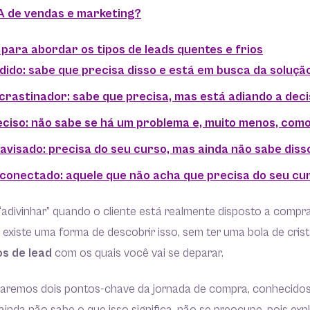
A de vendas e marketing?
 para abordar os tipos de leads quentes e frios
idido: sabe que precisa disso e está em busca da soluçã
crastinador: sabe que precisa, mas está adiando a dec
eciso: não sabe se há um problema e, muito menos, com
avisado: precisa do seu curso, mas ainda não sabe diss
sconectado: aquele que não acha que precisa do seu cu
“adivinhar” quando o cliente está realmente disposto a comp
e existe uma forma de descobrir isso, sem ter uma bola de crist
os de lead
com os quais você vai se deparar.
daremos dois pontos-chave da jornada de compra, conhecidos 