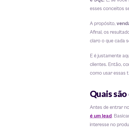
e SQL
. E, se voc
esses conceitos s
A propósito,
venda
Afinal, os resulta
claro o que cada s
E é justamente aq
clientes. Então, c
como usar essas t
Quais são 
Antes de entrar no
é um lead
. Basica
interesse no produ