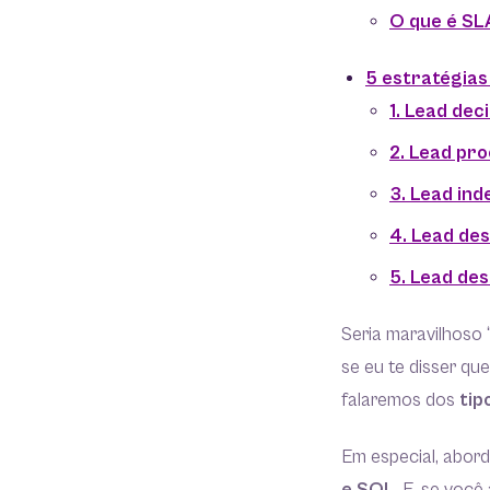
O que é SL
5 estratégias
1. Lead dec
2. Lead pro
3. Lead ind
4. Lead des
5. Lead de
Seria maravilhoso 
se eu te disser qu
falaremos dos
tip
Em especial, abor