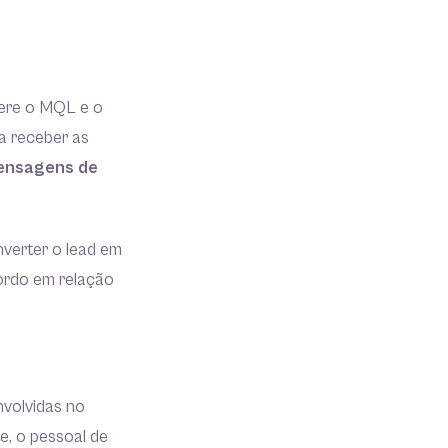
dere o MQL e o
a receber as
ensagens de
verter o lead em
cordo em relação
nvolvidas no
e, o pessoal de