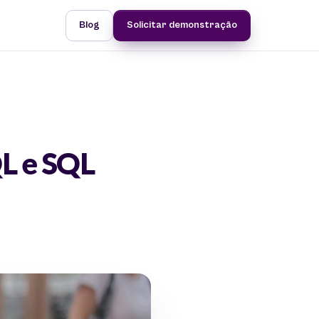
Blog
Solicitar demonstração
QL e SQL