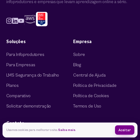
infoprodutores e empresas que levam aprendizagem online a sério.
Soluções
Empresa
Para Infoprodutores
Sobre
Para Empresas
Blog
LMS Segurança do Trabalho
Central de Ajuda
Planos
Política de Privacidade
Comparativo
Política de Cookies
Solicitar demonstração
Termos de Uso
Contato
Usamos cookies para melhorar o site.
Saiba mais
.
Aceitar
(11) 3136-0017