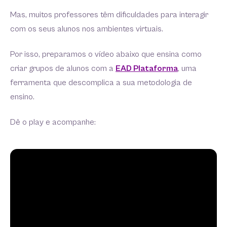
Mas, muitos professores têm dificuldades para interagir
com os seus alunos nos ambientes virtuais.
Por isso, preparamos o vídeo abaixo que ensina como
criar grupos de alunos com a
EAD Plataforma
, uma
ferramenta que descomplica a sua metodologia de
ensino.
Dê o play e acompanhe: