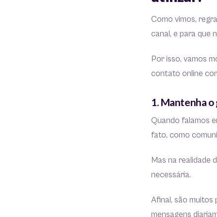
Como vimos, regra
canal, e para que
Por isso, vamos mo
contato online com
1. Mantenha o
Quando falamos em
fato, como comun
Mas na realidade 
necessária.
Afinal, são muitos
mensagens diariam