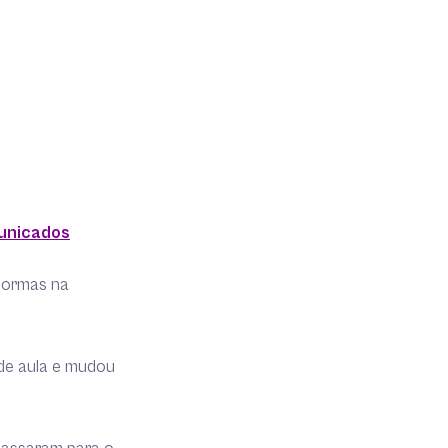
unicados
normas na
 de aula e mudou