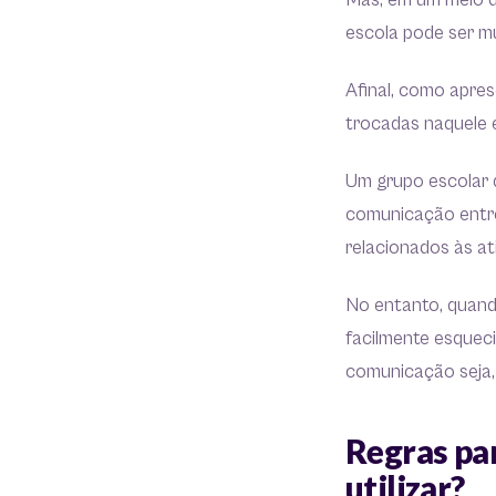
Mas, em um meio 
escola pode ser mu
Afinal, como apre
trocadas naquele
Um grupo escolar 
comunicação entre
relacionados às ati
No entanto, quand
facilmente esqueci
comunicação seja, 
Regras pa
utilizar?