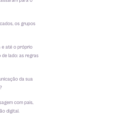
passaram para o
cados, os grupos
 e até o próprio
de lado: as regras
unicação da sua
r?
sagem com pais,
o digital.