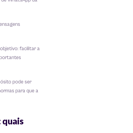
po de WhatsApp da
mensagens
etivo: facilitar a
mportantes
ósito pode ser
 normas para que a
 quais