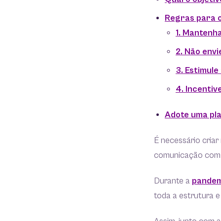
Regras para o
1. Mantenh
2. Não env
3. Estimule
4. Incentiv
Adote uma pl
É necessário cria
comunicação com 
Durante a
pandem
toda a estrutura e