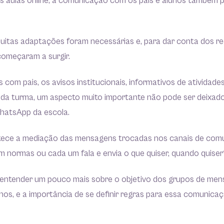
as aulas online, a comunicação com os pais e alunos também 
.
itas adaptações foram necessárias e, para dar conta dos re
 começaram a surgir.
 com pais, os avisos institucionais, informativos de atividades
 turma, um aspecto muito importante não pode ser deixado 
hatsApp da escola.
tece a mediação das mensagens trocadas nos canais de com
em normas ou cada um fala e envia o que quiser, quando quise
entender um pouco mais sobre o objetivo dos grupos de men
nos, e a importância de se definir regras para essa comunicaçã