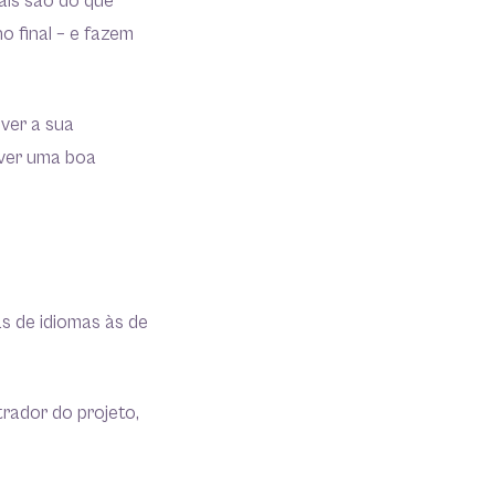
ais são do que
 final – e fazem
ver a sua
over uma boa
as de idiomas às de
rador do projeto,