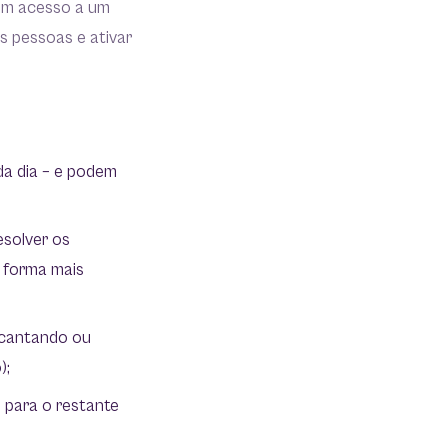
tem acesso a um
s pessoas e ativar
da dia – e podem
esolver os
a forma mais
, cantando ou
);
para o restante