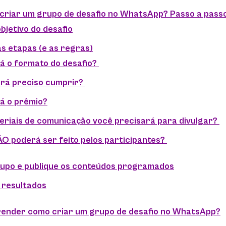
criar um grupo de desafio no WhatsApp? Passo a passo
objetivo do desafio
as etapas (e as regras)
á o formato do desafio?
erá preciso cumprir?
á o prêmio?
riais de comunicação você precisará para divulgar?
O poderá ser feito pelos participantes?
grupo e publique os conteúdos programados
s resultados
render como criar um grupo de desafio no WhatsApp?