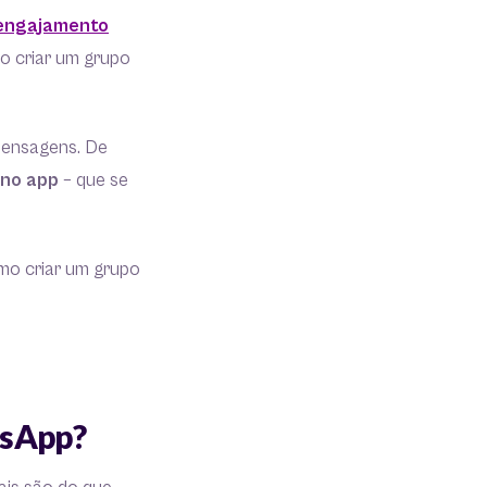
engajamento
mo criar um grupo
mensagens. De
 no app
– que se
mo criar um grupo
tsApp?