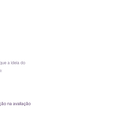
ue a ideia do
o:
ção na avaliação