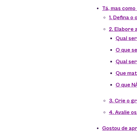
Tá, mas como 
1. Defina o 
2. Elabore 
Qual ser
O que s
Qual ser
Que mate
O que NÃ
3. Crie o 
4. Avalie o
Gostou de ap