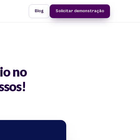
Blog
Solicitar demonstração
io no
ssos!