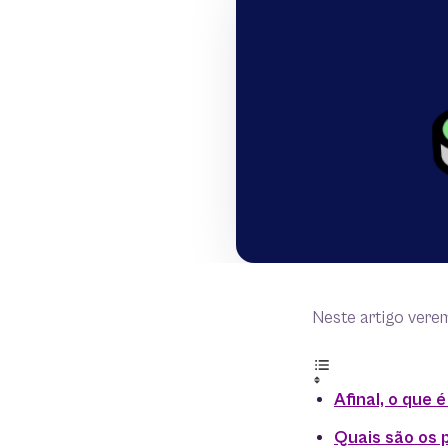
Neste artigo vere
Afinal, o que
Quais são os p