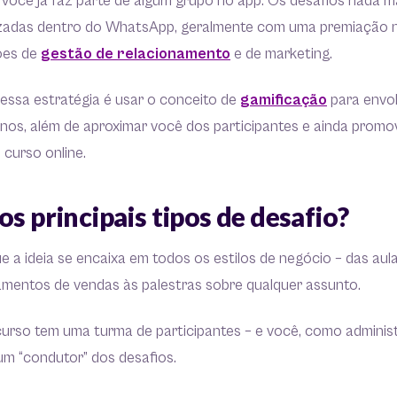
você já faz parte de algum grupo no app. Os desafios nada m
zadas dentro do WhatsApp, geralmente com uma premiação no
ões de
gestão de relacionamento
e de marketing.
essa estratégia é usar o conceito de
gamificação
para envol
nos, além de aproximar você dos participantes e ainda prom
curso online.
os principais tipos de desafio?
que a ideia se encaixa em todos os estilos de negócio – das aul
namentos de vendas às palestras sobre qualquer assunto.
urso tem uma turma de participantes – e você, como administ
m “condutor” dos desafios.