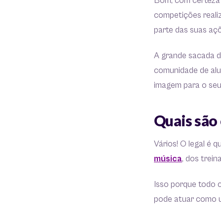
Bom, com certeza 
competições reali
parte das suas aç
A grande sacada d
comunidade de alu
imagem para o seu 
Quais são 
Vários! O legal é 
música
, dos trei
Isso porque todo c
pode atuar como u