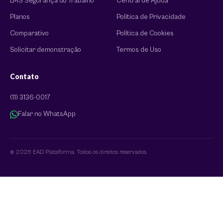
LMS Segurança do Trabalho
Central de Ajuda
Planos
Política de Privacidade
Comparativo
Política de Cookies
Solicitar demonstração
Termos de Uso
Contato
(11) 3136-0017
Falar no WhatsApp
© 2026 EAD Plataforma. Todos os direitos reservados.