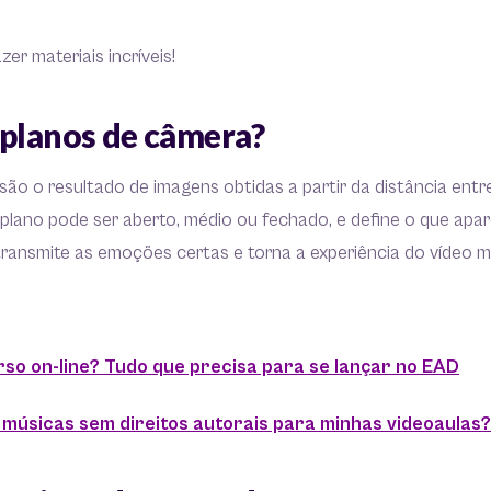
er materiais incríveis!
 planos de câmera?
ão o resultado de imagens obtidas a partir da distância ent
 plano pode ser aberto, médio ou fechado, e define o que ap
ransmite as emoções certas e torna a experiência do vídeo m
so on-line? Tudo que precisa para se lançar no EAD
músicas sem direitos autorais para minhas videoaulas?