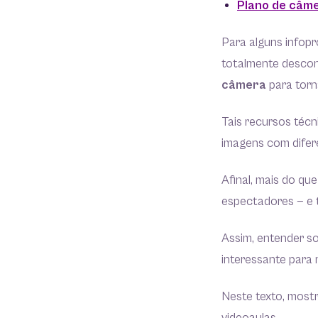
Plano de câme
Para alguns infopr
totalmente descon
câmera
para torna
Tais recursos técn
imagens com difere
Afinal, mais do qu
espectadores — e t
Assim, entender so
interessante para
Neste texto, most