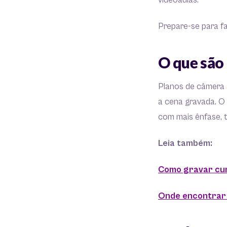
videoaulas.
Prepare-se para faz
O que são
Planos de câmera s
a cena gravada. O
com mais ênfase, t
Leia também:
Como gravar cur
Onde encontrar 