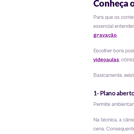
Conheça o
Para que os conteú
essencial entende
gravação
.
Escolher bons pos
videoaulas
, otim
Basicamente, exist
1- Plano abert
Permite ambientar 
Na técnica, a câm
cena. Consequente