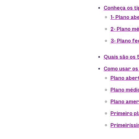
Conheça os t
1- Plano ab
2- Plano mé
3- Plano f
Quais são os 
Como usar os 
Plano abert
Plano médio
Plano amer
Primeiro pl
Primeiríssi