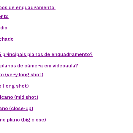
ipos de enquadramento
erto
dio
echado
5 principais planos de enquadramento?
planos de câmera em videoaula?
o (very long shot)
 (long shot)
icano (mid shot)
ano (close-up)
mo plano (big close)