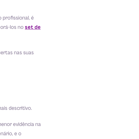
profissional, é
lorá-los no
set de
certas nas suas
ais descritivo.
menor evidência na
ário, e o