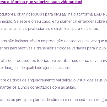
ra: a técnica que valoriza suas videoaulas!
odutores, criar videoaulas para divulgar na plataforma EAD é
hecido. Se este é o seu caso, é fundamental entender sobre
r as aulas mais profissionais e dinâmicas para os alunos.
icos são indispensáveis na produção de vídeos, uma vez que a
ntes perspectivas e transmitir emoções variadas para o públ
e oferecer conteúdos teóricos relevantes, seu curso deve env
er imagens de qualidade ajuda bastante.
bre os tipos de enquadramento vai deixar o visual dos seus v
 manter os alunos conectados com as aulas.
ramos os principais planos de câmera e como usá-los para gr