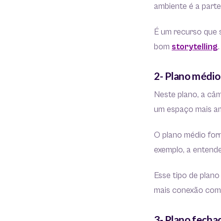
ambiente é a parte
É um recurso que s
bom
storytelling
.
2- Plano médio
Neste plano, a câm
um espaço mais am
O plano médio for
exemplo, a entend
Esse tipo de plano
mais conexão com 
3- Plano fecha