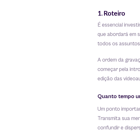
1. Roteiro
É essencial invest
que abordará em s
todos os assuntos 
A ordem da gravaç
começar pela intr
edição das videoau
Quanto tempo um
Um ponto importan
Transmita sua men
confundir e disper