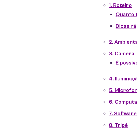
1. Roteiro
Quanto 
Dicas rá
2. Ambient
3. Câmera
É possív
4. Iluminaç
5. Microfo
6. Comput
7. Software
8. Tripé