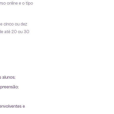
rso online e o tipo
de cinco ou dez
de até 20 ou 30
s alunos;
ompreensão;
 envolventes e