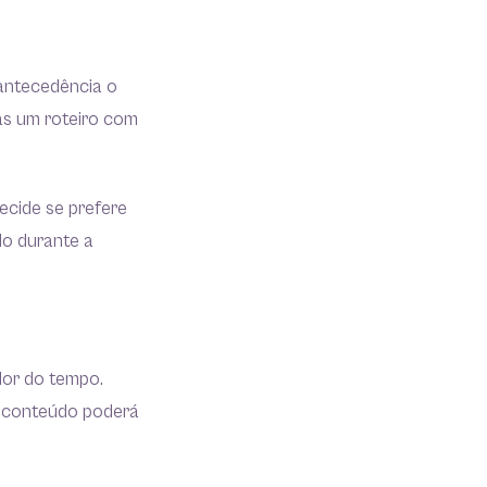
 antecedência o
as um roteiro com
ecide se prefere
do durante a
lor do tempo.
u conteúdo poderá