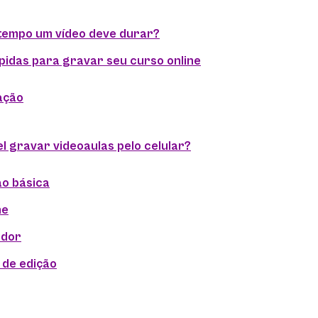
tempo um vídeo deve durar?
pidas para gravar seu curso online
ação
el gravar videoaulas pelo celular?
ão básica
ne
ador
 de edição