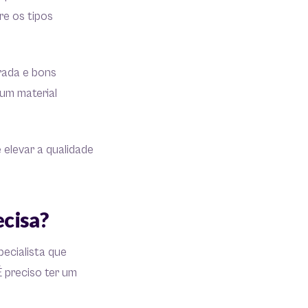
e os tipos
rada e bons
um material
elevar a qualidade
ecisa?
ecialista que
É preciso ter um