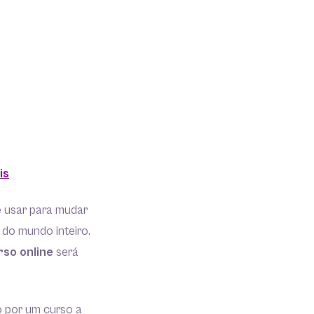
is
e usar para mudar
 do mundo inteiro.
so online
será
 por um curso a