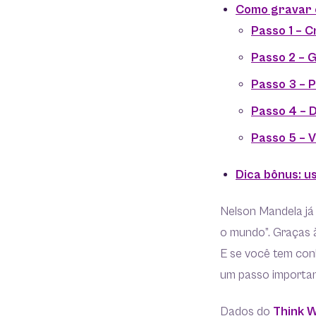
Como gravar c
Passo 1 – C
Passo 2 – G
Passo 3 – 
Passo 4 – 
Passo 5 – 
Dica bônus: u
Nelson Mandela já
o mundo”. Graças à
E se você tem con
um passo importan
Dados do
Think 