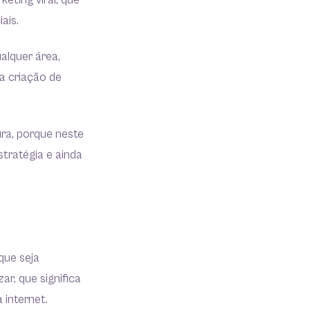
eting viral, que
ais.
alquer área,
a criação de
ra, porque neste
stratégia e ainda
que seja
ar, que significa
 internet.