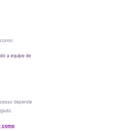
 como:
do a equipe de
sucesso depende
ejado.
r como