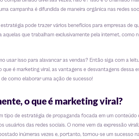
 compartilhado diversas vezes, não é? Isso é o chamado mark
ma campanha é difundida de maneira orgânica nas redes soci
e estratégia pode trazer vários benefícios para empresas de qu
a aquelas que trabalham exclusivamente pela internet, como n
o usar isso para alavancar as vendas? Então siga com a leitu
o que é marketing viral, as vantagens e desvantagens dessa e
 de como elaborar uma ação de sucesso!
ente, o que é marketing viral?
 um tipo de estratégia de propaganda focada em um conteúdo 
os usuários das redes sociais. O nome vem da expressão viraliz
postado inúmeras vezes e, portanto, tornou-se um sucesso na