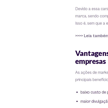
Devido a essa cara
marca, sendo compa
Isso é, sem que a
>>>> Leia també
Vantagens
empresas
As ações de market
principais benefíc
baixo custo de
maior divulgaç