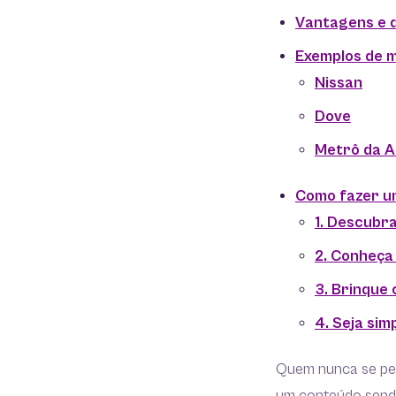
Vantagens e d
Exemplos de m
Nissan
Dove
Metrô da A
Como fazer um
1. Descubra
2. Conheça
3. Brinque
4. Seja sim
Quem nunca se pe