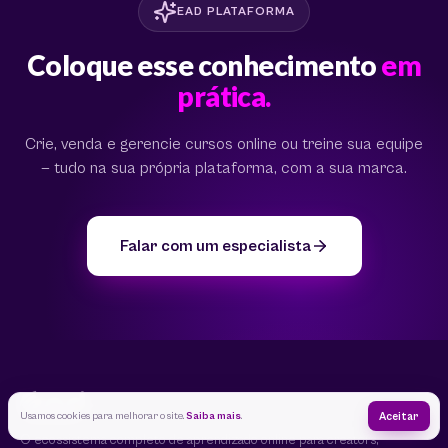
EAD PLATAFORMA
Coloque esse conhecimento
em
prática.
Crie, venda e gerencie cursos online ou treine sua equipe
— tudo na sua própria plataforma, com a sua marca.
Falar com um especialista
Usamos cookies para melhorar o site.
Saiba mais
.
Aceitar
O ecossistema completo de aprendizado online para creators,