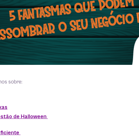
mos sobre:
xas
stão de Halloween
ficiente