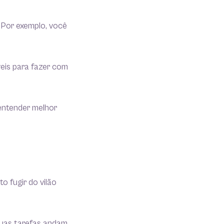
 Por exemplo, você
veis para fazer com
entender melhor
 fugir do vilão
suas tarefas andam