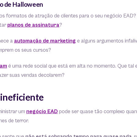
o de Halloween
vos formatos de atração de clientes para o seu negócio EAD?
tar
planos de assinatura
?
nhece a
automação de marketing
e alguns argumentos infalí
mprem os seus cursos?
ram
é uma rede social que está em alta no momento. Que tal 
fazer suas vendas decolarem?
ineficiente
ministrar um
negócio EAD
pode ser quase tão complexo quanto
es de terror.
 sente que
não está sobrando tempo para quase nada
, 