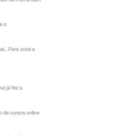
 e o
el… Para você e
se já fez a
o de cursos online