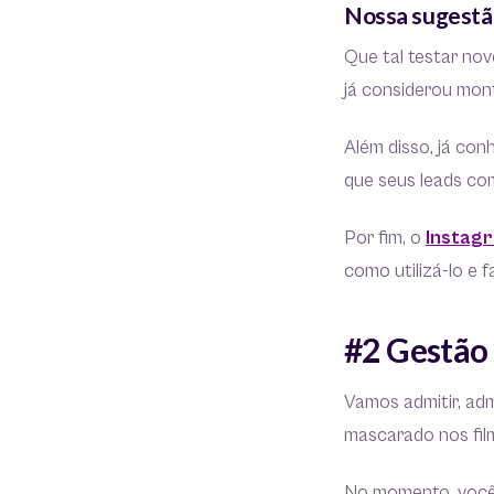
Nossa sugestã
Que tal testar no
já considerou mon
Além disso, já co
que seus leads co
Por fim, o
Instag
como utilizá-lo e 
#2 Gestão 
Vamos admitir, ad
mascarado nos film
No momento, você