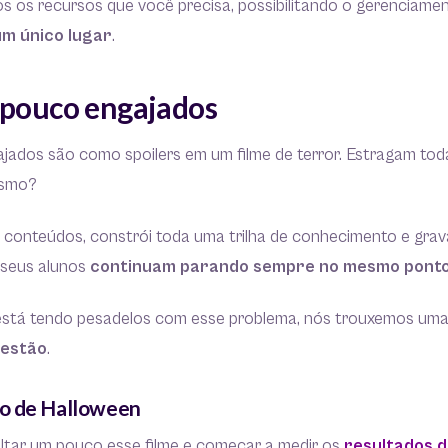
s os recursos que você precisa, possibilitando o gerenciame
m único lugar
.
 pouco engajados
jados são como spoilers em um filme de terror. Estragam tod
esmo?
 conteúdos, constrói toda uma trilha de conhecimento e grava
seus alunos
continuam parando sempre no mesmo pont
 está tendo pesadelos com esse problema, nós trouxemos uma
uestão
.
o de Halloween
oltar um pouco esse filme e começar a medir os
resultados d