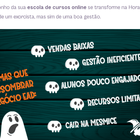
onho da sua
escola de cursos online
se transforme na Hora
de um exorcista, mas sim de uma boa gestão.