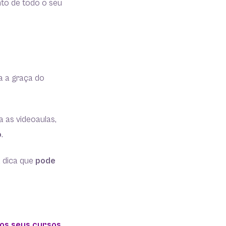
nto de todo o seu
a a graça do
 as videoaulas,
o
.
 dica que
pode
os seus cursos