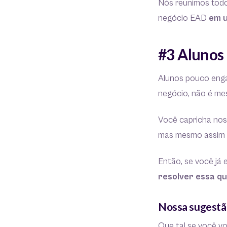
Nós reunimos todo
negócio EAD
em u
#3 Alunos
Alunos pouco enga
negócio, não é m
Você capricha nos
mas mesmo assim 
Então, se você já
resolver essa q
Nossa sugestã
Que tal se você v