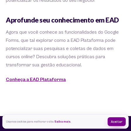
potencializar os resultados do seu negócio!
Aprofunde seu conhecimento em EAD
Agora que você conhece as funcionalidades do Google
Forms, que tal explorar como a EAD Plataforma pode
potencializar suas pesquisas e coletas de dados em
cursos online? Descubra soluções práticas para
transformar sua gestão educacional.
Conheça a EAD Plataforma
Usamos cookies para melhorar o site.
Saiba mais
.
Aceitar