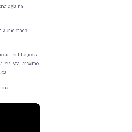
cnologia na
l e aumentada
olas, instituições
realista, próximo
tica.
tina.