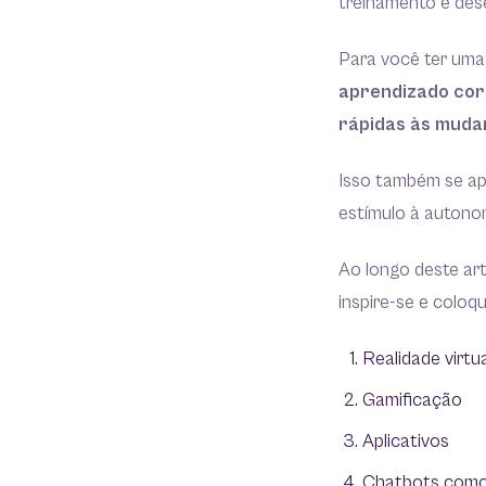
treinamento e des
Para você ter uma 
aprendizado corp
rápidas às muda
Isso também se apl
estímulo à autonom
Ao longo deste ar
inspire-se e coloq
Realidade virt
Gamificação
Aplicativos
Chatbots como 