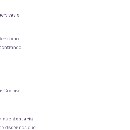
ertivas e
nder como
ncontrando
. Confira!
m que gostaria
se dissermos que,