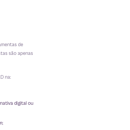
ramentas de
Estas são apenas
AD na:
ativa digital ou
m;