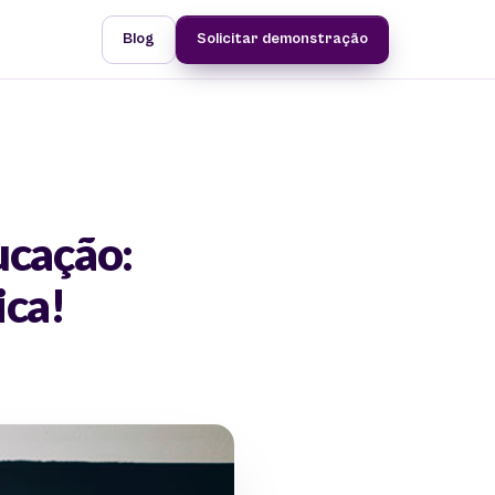
Blog
Solicitar demonstração
ucação:
ica!