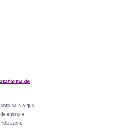
lataforma de
mente para o que
 de ensino e
endizagem,