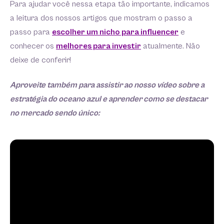
Para ajudar você nessa etapa tão importante, indicamos
a leitura dos nossos artigos que mostram o passo a
passo para
escolher um nicho para influencer
e
conhecer os
melhores para investir
atualmente. Não
deixe de conferir!
Aproveite também para assistir ao nosso vídeo sobre a
estratégia do oceano azul e aprender como se destacar
no mercado sendo único: