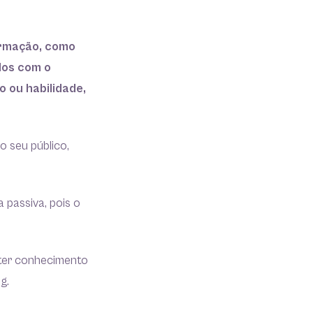
ormação, como
dos com o
 ou habilidade,
o seu público,
 passiva, pois o
 ter conhecimento
g.