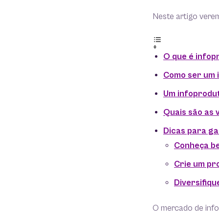
Neste artigo vere
O que é infop
Como ser um 
Um infoprodut
Quais são as 
Dicas para ga
Conheça be
Crie um pr
Diversifiqu
O mercado de info