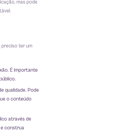
dicação, mas pode
tável.
 preciso ter um
xão. É importante
público.
 de qualidade. Pode
 que o conteúdo
lico através de
a e construa