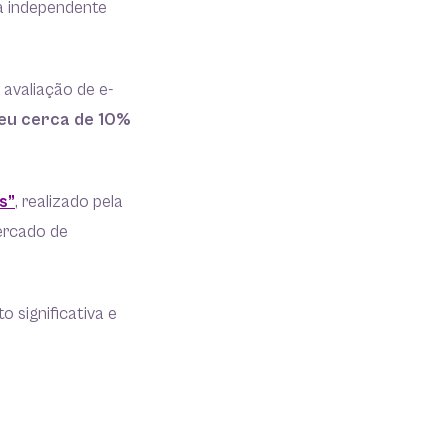
ma independente
 avaliação de e-
ceu cerca de 10%
s”
, realizado pela
ercado de
 significativa e