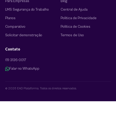
Para Empresas
Blog
LMS Segurança do Trabalho
Central de Ajuda
Planos
Política de Privacidade
Comparativo
Política de Cookies
Solicitar demonstração
Termos de Uso
Contato
(11) 3136-0017
Falar no WhatsApp
© 2026 EAD Plataforma. Todos os direitos reservados.