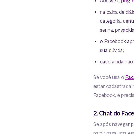
Acesse a
págin
na caixa de diá
categoria, dent
senha, privacid
o Facebook apre
sua dúvida;
caso ainda não
Se você usa o
Fac
estar cadastrada 
Facebook, é precis
2. Chat do Fac
Se após navegar p
partir para uma es