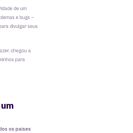
ridade de um
oblemas e bugs —
ara divulgar seus
azer, chegou a
aminhos para
r um
dos os países