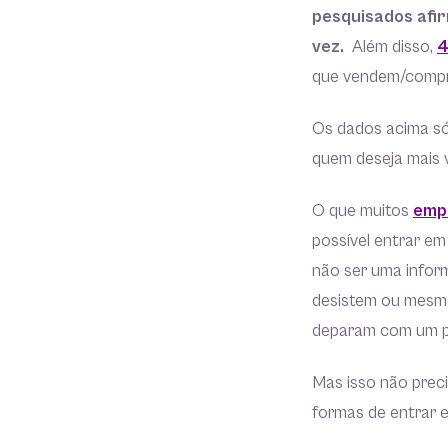
pesquisados afi
vez.
Além disso,
4
que vendem/compr
Os dados acima só
quem deseja mais v
O que muitos
emp
possível entrar e
não ser uma info
desistem ou mesmo
deparam com um p
Mas isso não prec
formas de entrar 