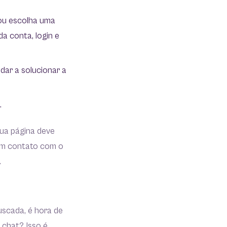
a ou escolha uma
da conta, login e
dar a solucionar a
.
ua página deve
em contato com o
.
uscada, é hora de
 chat? Isso é