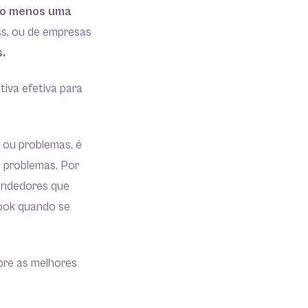
elo menos uma
ss, ou de empresas
s.
iva efetiva para
 ou problemas, é
 problemas. Por
endedores que
ook quando se
bre as melhores