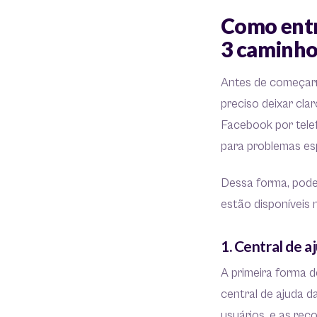
Como entr
3 caminhos
Antes de começarm
preciso deixar cl
Facebook por telef
para problemas esp
Dessa forma, pode
estão disponíveis 
1. Central de 
A primeira forma 
central de ajuda d
usuários, e as re