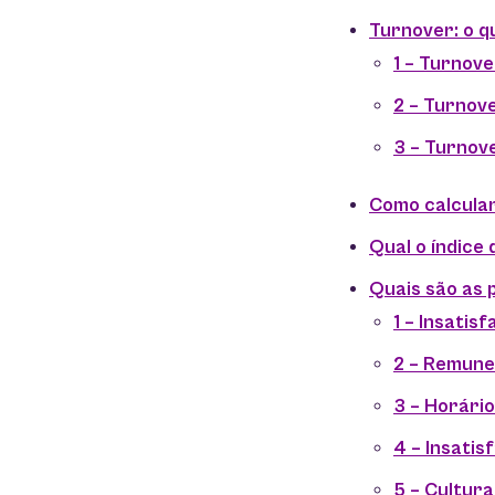
Turnover: o q
1 – Turnove
2 – Turnove
3 – Turnove
Como calcula
Qual o índice 
Quais são as 
1 – Insati
2 – Remune
3 – Horário
4 – Insatis
5 – Cultura