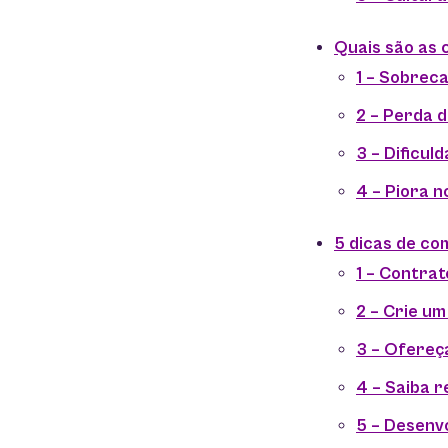
Quais são as 
1 – Sobrec
2 – Perda 
3 – Dificul
4 – Piora n
5 dicas de co
1 – Contrat
2 – Crie um
3 – Ofereça
4 – Saiba 
5 – Desenv