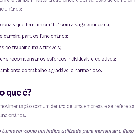
onfere também neste artigo cinco dicas valiosas de como dimi
ncionários:
sionais que tenham um “fit” com a vaga anunciada;
e carreira para os funcionários;
s de trabalho mais flexíveis;
r e recompensar os esforços individuais e coletivos;
ambiente de trabalho agradável e harmonioso.
o que é?
 movimentação comum dentro de uma empresa e se refere às
uncionários.
 turnover como um índice utilizado para mensurar o fluxo