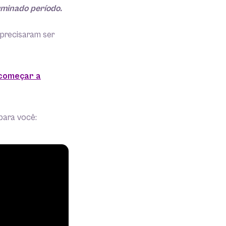
rminado período.
 precisaram ser
 começar a
para você: