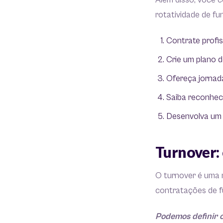
Além disso, você c
rotatividade de fu
Contrate profis
Crie um plano d
Ofereça jornada
Saiba reconhece
Desenvolva um 
Turnover: 
O turnover é uma
contratações de f
Podemos definir o