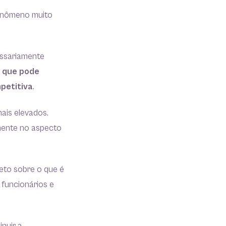
fenômeno muito
essariamente
e que pode
petitiva
.
ais elevados.
lmente no aspecto
eto sobre o que é
 funcionários e