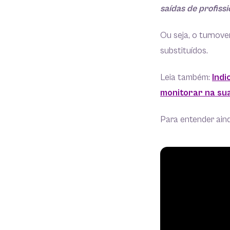
saídas de profiss
Ou seja, o turnove
substituídos.
Leia também:
Indi
monitorar na su
Para entender aind