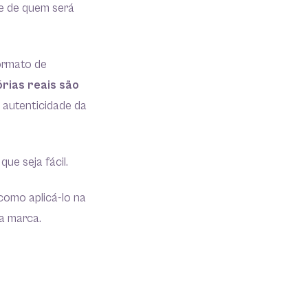
de de quem será
formato de
rias reais são
e autenticidade da
que seja fácil.
 como aplicá-lo na
ua marca.