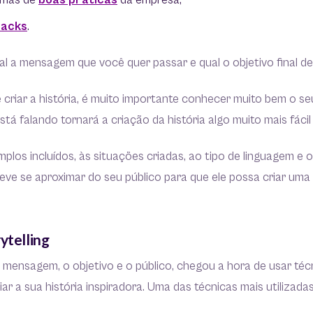
ormas de
boas práticas
da empresa;
backs
.
ual a mensagem que você quer passar e qual o objetivo final de
 criar a história, é muito importante conhecer muito bem o s
á falando tornará a criação da história algo muito mais fácil e
plos incluídos, às situações criadas, ao tipo de linguagem e
deve se aproximar do seu público para que ele possa criar um
ytelling
 mensagem, o objetivo e o público, chegou a hora de usar téc
riar a sua história inspiradora. Uma das técnicas mais utilizad