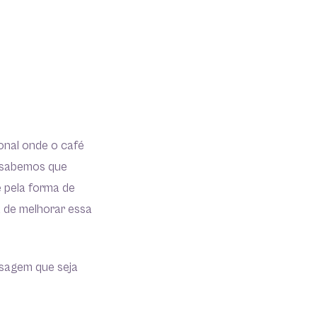
onal onde o café
o sabemos que
e pela forma de
a de melhorar essa
nsagem que seja