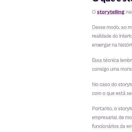
O
storytelling
nad
Desse modo, ao me
realidade do inte
enxergar na histór
Essa técnica lemb
consigo uma moral 
No caso do storyte
com o que está s
Portanto, o storyt
empresarial, de mo
funcionários da e