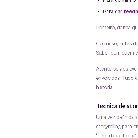
Para definir n
Para dar
feed
Primeiro, defina q
Com isso, antes de
Saber com quem est
Atente-se aos exem
envolvidos. Tudo 
história.
Técnica de stor
Uma vez definida a
storytelling para c
“jornada do herói”.