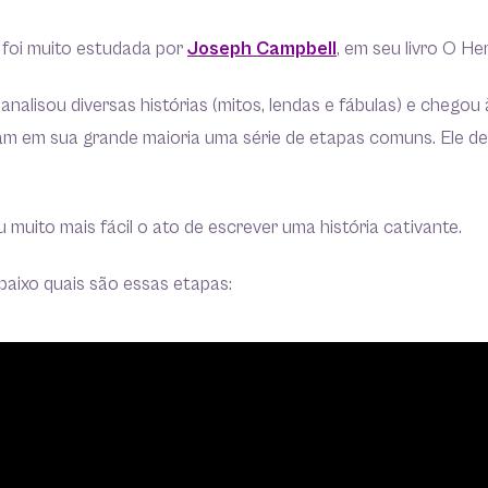
 foi muito estudada por
Joseph Campbell
, em seu livro O He
analisou diversas histórias (mitos, lendas e fábulas) e chegou
am em sua grande maioria uma série de etapas comuns. Ele 
u muito mais fácil o ato de escrever uma história cativante.
baixo quais são essas etapas: