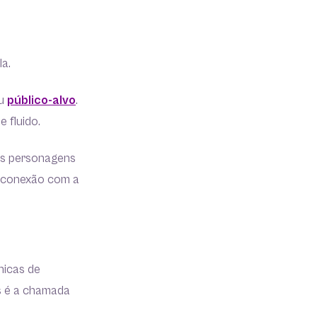
la.
eu
público-alvo
.
 fluido.
 os personagens
a conexão com a
nicas de
as é a chamada