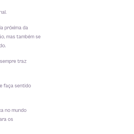
nal.
a próxima da
ção, mas também se
ndo.
 sempre traz
ue faça sentido
ica no mundo
ara os