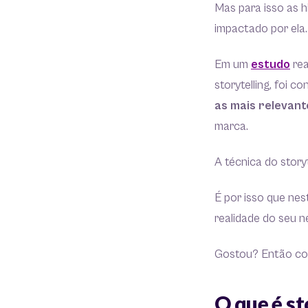
Mas para isso as h
impactado por ela
Em um
estudo
rea
storytelling, foi 
as mais relevant
marca.
A técnica do storyt
É por isso que nes
realidade do seu 
Gostou? Então cont
O que é st