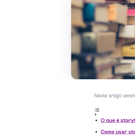
Neste artigo vere
O que é story
Como usar st