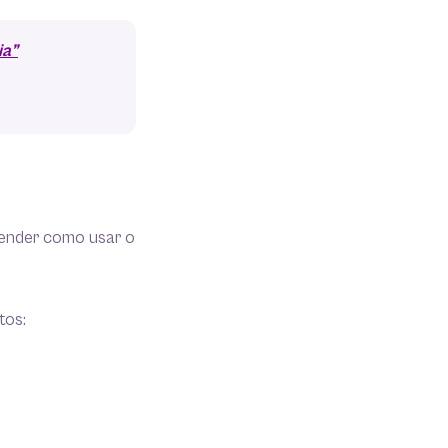
ia”
prender como usar o
tos: