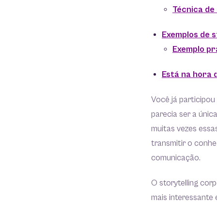
Técnica de 
Exemplos de s
Exemplo pr
Está na hora 
Você já participo
parecia ser a úni
muitas vezes essas
transmitir o conhe
comunicação.
O storytelling co
mais interessante 