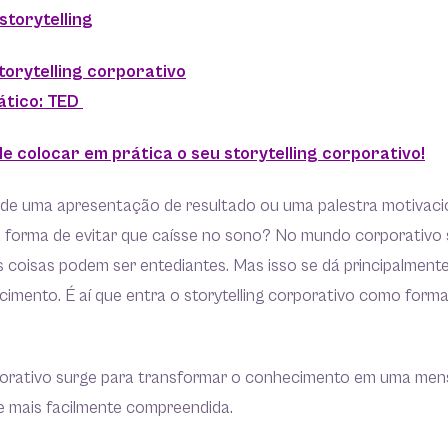
storytelling
torytelling corporativo
ático: TED
de colocar em prática o seu storytelling corporativo!
u de uma apresentação de resultado ou uma palestra motivaci
ca forma de evitar que caísse no sono? No mundo corporativ
 coisas podem ser entediantes. Mas isso se dá principalment
cimento. É aí que entra o storytelling corporativo como form
rporativo surge para transformar o conhecimento em uma me
e mais facilmente compreendida.