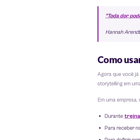
“Toda dor pode
Hannah Arend
Como usar
Agora que você já 
storytelling em u
Em uma empresa, v
Durante
trein
Para receber no