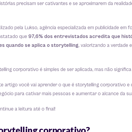
istórias precisam ser cativantes e se aproximarem da realida
.
lizado pela Lukso, agência especializada em publicidade em 
constatado que
97,6% dos entrevistados acredita que histó
es quando se aplica o storytelling
, valorizando a verdade 
elling corporativo é simples de ser aplicada, mas não significa 
te artigo você vai aprender o que é storytelling corporativo e
negócio para cativar mais pessoas e aumentar o alcance da s
inue a leitura até o final!
orytelling corporativo?