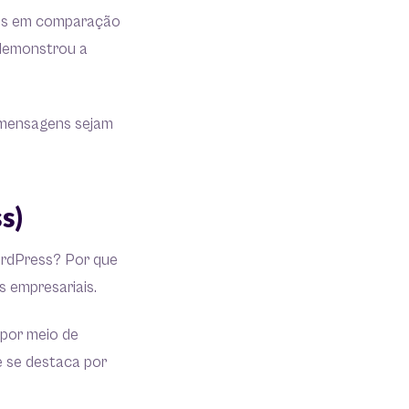
rios em comparação
 demonstrou a
s mensagens sejam
s)
rdPress? Por que
 empresariais.
 por meio de
ue se destaca por