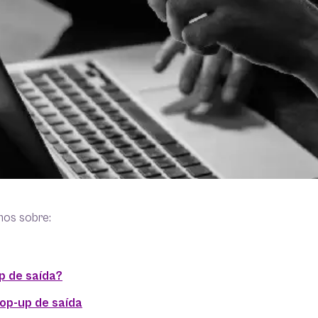
mos sobre:
p de saída?
op-up de saída