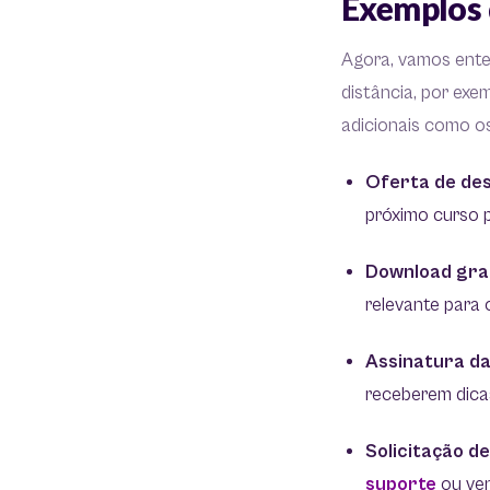
Exemplos 
Agora, vamos ente
distância, por exe
adicionais como o
Oferta de de
próximo curso p
Download grat
relevante para 
Assinatura da
receberem dicas
Solicitação de
suporte
ou ven