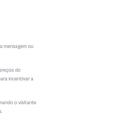
uma mensagem ou
dereços do
ara incentivar a
onando o visitante
s.