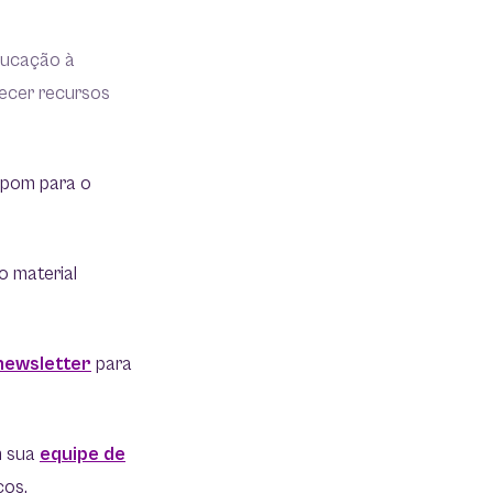
ducação à
recer recursos
pom para o
o material
newsletter
para
m sua
equipe de
ços.