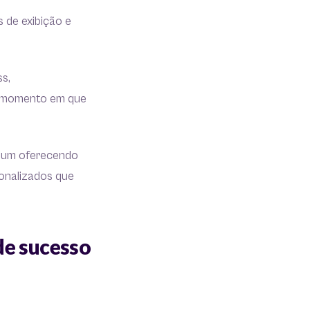
s de exibição e
s,
no momento em que
a um oferecendo
sonalizados que
de sucesso