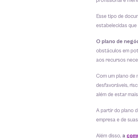
profissional e men
Esse tipo de docum
estabelecidas que 
O plano de negóc
obstáculos em pote
aos recursos neces
Com um plano de n
desfavoráveis, ris
além de estar mais
A partir do plano 
empresa e de suas 
Além disso,
a
comu