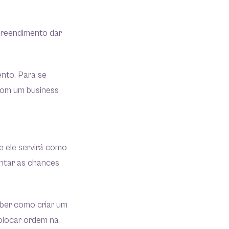
mpreendimento dar
nto. Para se
 com um business
e ele servirá como
entar as chances
ber como criar um
olocar ordem na