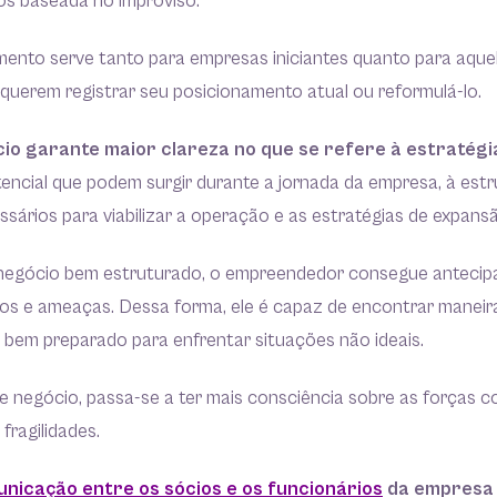
os baseada no improviso.
ento serve tanto para empresas iniciantes quanto para aquel
querem registrar seu posicionamento atual ou reformulá-lo.
io garante maior clareza no que se refere à estratég
ncial que podem surgir durante a jornada da empresa, à estr
sários para viabilizar a operação e as estratégias de expans
egócio bem estruturado, o empreendedor consegue antecipa
cos e ameaças. Dessa forma, ele é capaz de encontrar maneira
 bem preparado para enfrentar situações não ideais.
de negócio, passa-se a ter mais consciência sobre as forças c
fragilidades.
nicação entre os sócios e os funcionários
da empresa 