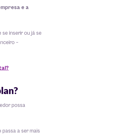
empresa e a
e inserir ou já se
anceiro –
tal?
plan?
dedor possa
o passa a ser mais