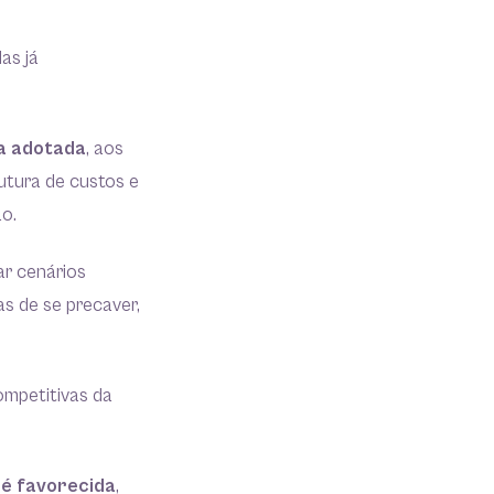
as já
ia adotada
, aos
utura de custos e
ão.
r cenários
s de se precaver,
ompetitivas da
é favorecida
,