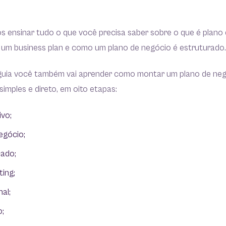
s ensinar tudo o que você precisa saber sobre o que é plano 
r um business plan e como um plano de negócio é estruturado.
 guia você também vai aprender como montar um plano de negó
imples e direto, em oito etapas:
ivo;
egócio;
cado;
ing;
al;
o;