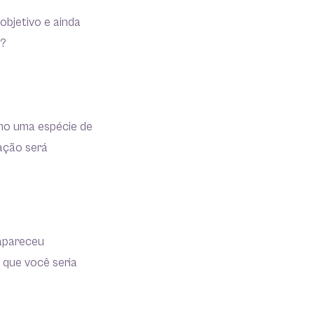
objetivo e ainda
á?
mo uma espécie de
zação será
 apareceu
 que você seria