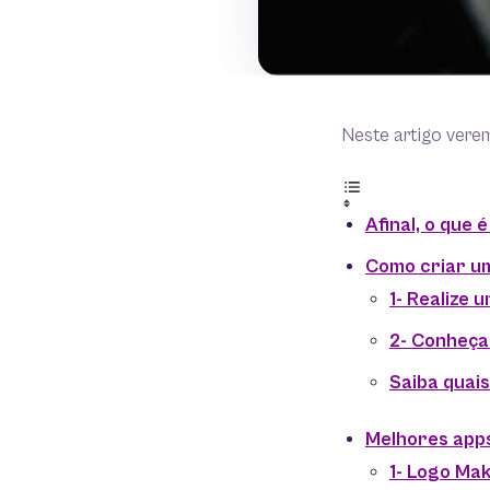
Neste artigo vere
Afinal, o que 
Como criar u
1- Realize 
2- Conheça
Saiba quais
Melhores apps
1- Logo Ma