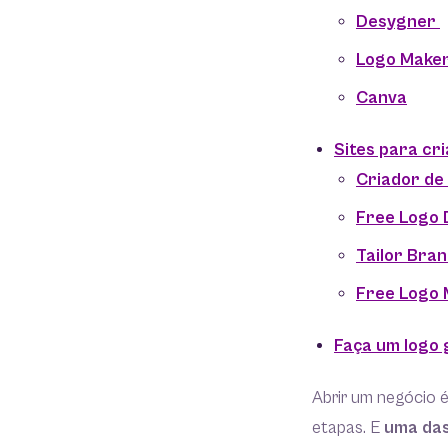
Desygner
Logo Make
Canva
Sites para cri
Criador de
Free Logo 
Tailor Bra
Free Logo 
Faça um logo 
Abrir um negócio é
etapas. E
uma das