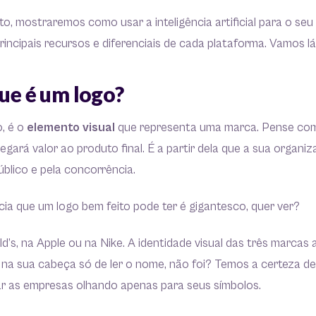
o, mostraremos como usar a inteligência artificial para o seu 
incipais recursos e diferenciais de cada plataforma. Vamos l
que é um logo?
o, é o
elemento visual
que representa uma marca. Pense co
egará valor ao produto final. É a partir dela que a sua organi
úblico e pela concorrência.
cia que um logo bem feito pode ter é gigantesco, quer ver?
s, na Apple ou na Nike. A identidade visual das três marcas
na sua cabeça só de ler o nome, não foi? Temos a certeza de
car as empresas olhando apenas para seus símbolos.