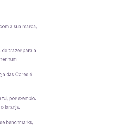
 com a sua marca,
 de trazer para a
 nenhum.
gia das Cores é
azul, por exemplo.
o laranja.
use benchmarks,