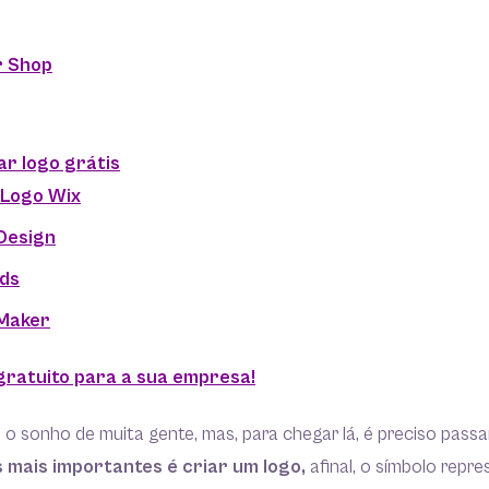
r Shop
ar logo grátis
 Logo Wix
Design
nds
Maker
gratuito para a sua empresa!
 o sonho de muita gente, mas, para chegar lá, é preciso passa
 mais importantes é criar um logo,
afinal, o símbolo repre