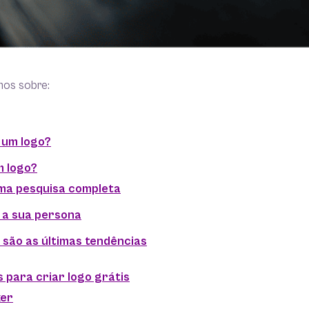
mos sobre:
é um logo?
m logo?
uma pesquisa completa
 a sua persona
 são as últimas tendências
 para criar logo grátis
ker