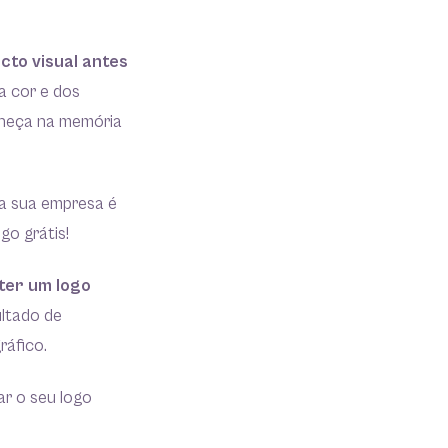
cto visual antes
a cor e dos
aneça na memória
da sua empresa é
go grátis!
 ter um logo
ltado de
ráfico.
ar o seu logo