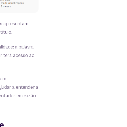
as apresentam
título.
idade: a palavra
or terá acesso ao
com
judar a entender a
pectador em razão
e