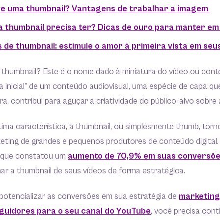
ve uma thumbnail? Vantagens de trabalhar a imagem
 thumbnail precisa ter? Dicas de ouro para manter e
 de thumbnail: estimule o amor à primeira vista em seu
thumbnail? Este é o nome dado à miniatura do vídeo ou conteú
la inicial” de um conteúdo audiovisual, uma espécie de capa q
ra, contribui para aguçar a criatividade do público-alvo sobre 
ima característica, a thumbnail, ou simplesmente thumb, torn
keting de grandes e pequenos produtores de conteúdo digital
, que constatou um
aumento de 70,9% em suas conversõ
ar a thumbnail de seus vídeos de forma estratégica.
 potencializar as conversões em sua estratégia de
marketing 
guidores para o seu canal do YouTube
, você precisa conti