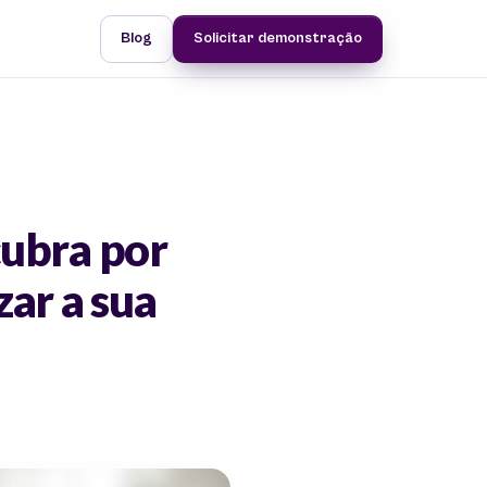
Blog
Solicitar demonstração
cubra por
zar a sua