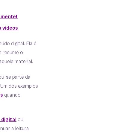
m mente!
s vídeos
do digital. Ela é
ue resume o
aquele material.
ou-se parte da
. Um dos exemplos
es
quando
digital
ou
nuar a leitura