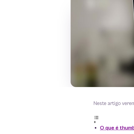
Neste artigo vere
O que é thum