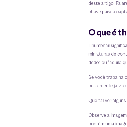
deste artigo. Fala
chave para a capt
O que é t
Thumbnail signific
miniaturas de cont
dedo” ou “aquilo q
Se você trabalha 
certamente já viu
Que tal ver alguns
Observe a imagem a
contém uma imagem