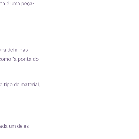
sta é uma peça-
ra definir as
 como “a ponta do
tipo de material,
Cada um deles