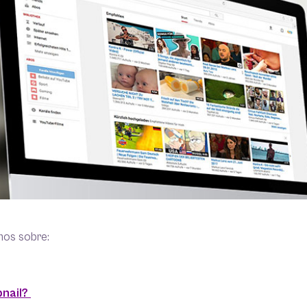
mos sobre:
bnail?