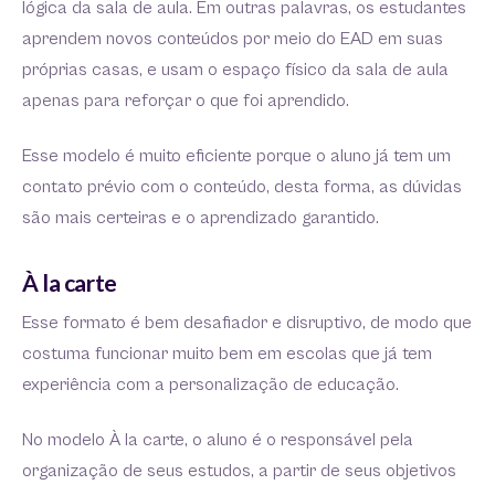
lógica da sala de aula. Em outras palavras, os estudantes
aprendem novos conteúdos por meio do EAD em suas
próprias casas, e usam o espaço físico da sala de aula
apenas para reforçar o que foi aprendido.
Esse modelo é muito eficiente porque o aluno já tem um
contato prévio com o conteúdo, desta forma, as dúvidas
são mais certeiras e o aprendizado garantido.
À la carte
Esse formato é bem desafiador e disruptivo, de modo que
costuma funcionar muito bem em escolas que já tem
experiência com a personalização de educação.
No modelo À la carte, o aluno é o responsável pela
organização de seus estudos, a partir de seus objetivos