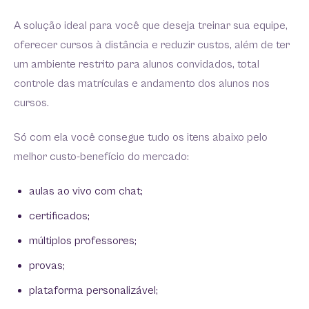
A solução ideal para você que deseja treinar sua equipe,
oferecer cursos à distância e reduzir custos, além de ter
um ambiente restrito para alunos convidados, total
controle das matrículas e andamento dos alunos nos
cursos.
Só com ela você consegue tudo os itens abaixo pelo
melhor custo-benefício do mercado:
aulas ao vivo com chat;
certificados;
múltiplos professores;
provas;
plataforma personalizável;