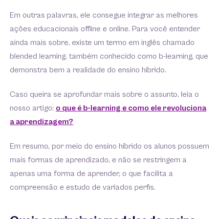
Em outras palavras, ele consegue integrar as melhores
ações educacionais offline e online. Para você entender
ainda mais sobre, existe um termo em inglês chamado
blended learning, também conhecido como b-learning, que
demonstra bem a realidade do ensino híbrido.
Caso queira se aprofundar mais sobre o assunto, leia o
nosso artigo:
o que é b-learning e como ele revoluciona
a aprendizagem?
Em resumo, por meio do ensino híbrido os alunos possuem
mais formas de aprendizado, e não se restringem a
apenas uma forma de aprender, o que facilita a
compreensão e estudo de variados perfis.