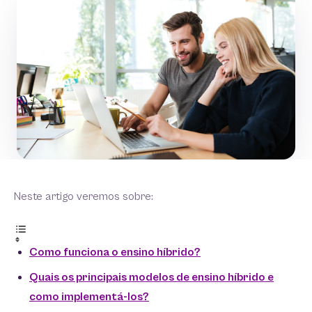
Neste artigo veremos sobre:
Como funciona o ensino híbrido?
Quais os principais modelos de ensino híbrido e
como implementá-los?