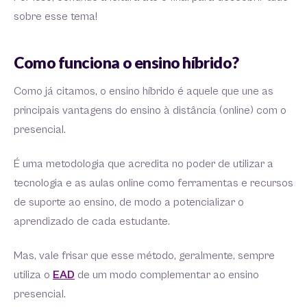
sobre esse tema!
Como funciona o ensino híbrido?
Como já citamos, o ensino híbrido é aquele que une as
principais vantagens do ensino à distância (online) com o
presencial.
É uma metodologia que acredita no poder de utilizar a
tecnologia e as aulas online como ferramentas e recursos
de suporte ao ensino, de modo a potencializar o
aprendizado de cada estudante.
Mas, vale frisar que esse método, geralmente, sempre
utiliza o
EAD
de um modo complementar ao ensino
presencial.