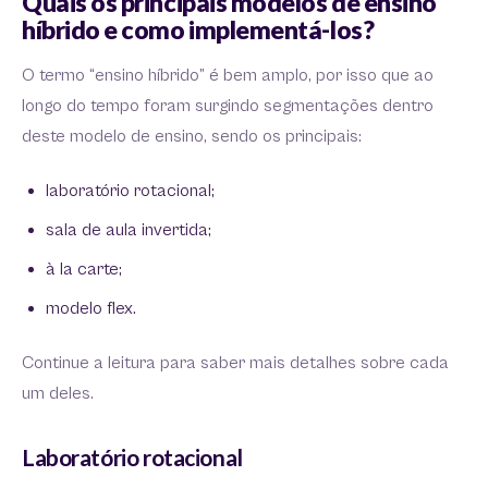
Quais os principais modelos de ensino
híbrido e como implementá-los?
O termo “ensino híbrido” é bem amplo, por isso que ao
longo do tempo foram surgindo segmentações dentro
deste modelo de ensino, sendo os principais:
laboratório rotacional;
sala de aula invertida;
à la carte;
modelo flex.
Continue a leitura para saber mais detalhes sobre cada
um deles.
Laboratório rotacional