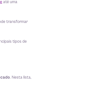
re
até uma
ode transformar
ncipais tipos de
rcado
. Nesta lista,