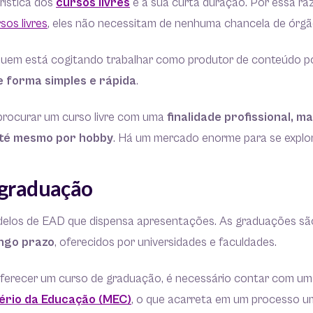
erística dos
cursos livres
é a sua curta duração. Por essa ra
sos livres
, eles não necessitam de nenhuma chancela de órgão
e quem está cogitando trabalhar como produtor de conteúdo 
e forma simples e rápida
.
rocurar um curso livre com uma
finalidade profissional, 
até mesmo por hobby
. Há um mercado enorme para se explor
 graduação
delos de EAD que dispensa apresentações. As graduações s
ongo prazo
, oferecidos por universidades e faculdades.
oferecer um curso de graduação, é necessário contar com u
tério da Educação (MEC)
, o que acarreta em um processo 