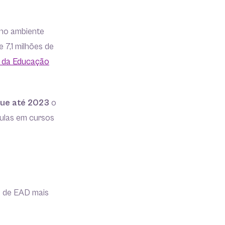
no ambiente
e 7,1 milhões de
 da Educação
que até 2023
o
culas em cursos
s de EAD mais