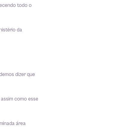
recendo todo o
istério da
demos dizer que
, assim como esse
rminada área