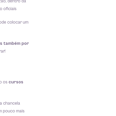
zão, dentro da
 oficiais
pode colocar um
mas também por
ar!
ão os
cursos
ma chancela
um pouco mais