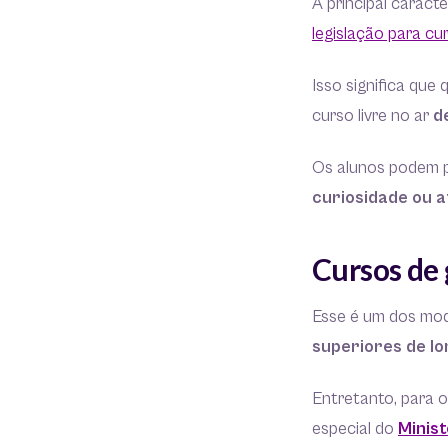
A principal caract
legislação para cur
Isso significa qu
curso livre no ar
d
Os alunos podem p
curiosidade ou 
Cursos de
Esse é um dos mo
superiores de l
Entretanto, para 
especial do
Minis